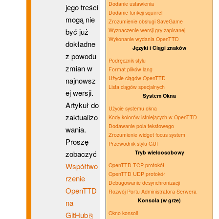
Dodanie ustawienia
jego treści
Dodanie funkcji squirrel
mogą nie
Zrozumienie obsługi SaveGame
być już
Wyznaczenie wersji gry zapisanej
Wykonanie wydania OpenTTD
dokładne
Języki i Ciągi znaków
z powodu
Podręcznik stylu
zmian w
Format plików lang
Użycie ciągów OpenTTD
najnowsz
Lista ciągów specjalnych
ej wersji.
System Okna
Artykuł do
Użycie systemu okna
zaktualizo
Kody kolorów istniejących w OpenTTD
Dodawanie pola tekstowego
wania.
Zrozumienie widget focus system
Proszę
Przewodnik stylu GUI
zobaczyć
Tryb wieloosobowy
Współtwo
OpenTTD TCP protokół
OpenTTD UDP protokół
rzenie
Debugowanie desynchronizacji
OpenTTD
Rozwój Portu Administratora Serwera
Konsola (w grze)
na
Okno konsoli
GitHub