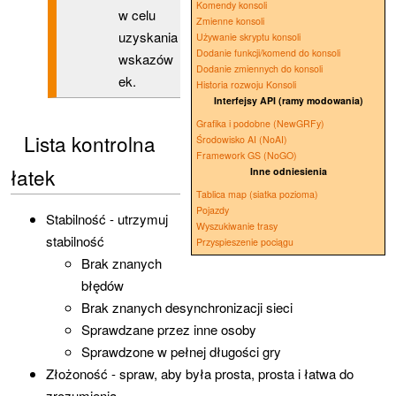
Komendy konsoli
w celu
Zmienne konsoli
uzyskania
Używanie skryptu konsoli
Dodanie funkcji/komend do konsoli
wskazów
Dodanie zmiennych do konsoli
ek.
Historia rozwoju Konsoli
Interfejsy API (ramy modowania)
Grafika i podobne (NewGRFy)
Lista kontrolna
Środowisko AI (NoAI)
Framework GS (NoGO)
łatek
Inne odniesienia
Tablica map (siatka pozioma)
Pojazdy
Stabilność - utrzymuj
Wyszukiwanie trasy
stabilność
Przyspieszenie pociągu
Brak znanych
błędów
Brak znanych desynchronizacji sieci
Sprawdzane przez inne osoby
Sprawdzone w pełnej długości gry
Złożoność - spraw, aby była prosta, prosta i łatwa do
zrozumienia