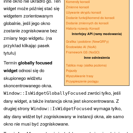
inne okno nie ukradło go. Ten
Komendy konsoli
Zmienne konsoli
widget może później stać się
Używanie skryptu konsoli
widgetem zorientowanym
Dodanie funkcji/komend do konsoli
globalnie, jeśli jego okno
Dodanie zmiennych do konsoli
Historia rozwoju Konsoli
zostanie zogniskowane bez
Interfejsy API (ramy modowania)
zmiany tego widgetu. (na
Grafika i podobne (NewGRFy)
przykład klikając pasek
Środowisko AI (NoAI)
tytułu)
Framework GS (NoGO)
Inne odniesienia
Termin
globally focused
Tablica map (siatka pozioma)
widget
odnosi się do
Pojazdy
Wyszukiwanie trasy
skupionego widżetu
Przyspieszenie pociągu
skoncentrowanego okna.
zwróci tylko, jeśli
Window::IsWidgetGloballyFocused
dany widget, a także instancja okna jest skoncentrowana. Z
drugiej strony
wymaga tylko,
Window::IsWidgetFocused
aby dany widżet był zogniskowany w instancji okna, ale samo
okno nie musi być zogniskowane.