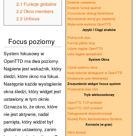
Dodanie ustawienia
2.1
Funkcje globalne
Dodanie funkcji squirrel
2.2
Okno members
Zrozumienie obsługi SaveGame
2.3
Unfocus
Wyznaczenie wersji gry zapisanej
Wykonanie wydania OpenTTD
Języki i Ciągi znaków
Podręcznik stylu
Focus poziomy
Format plików lang
Użycie ciągów OpenTTD
System fokusowy w
Lista ciągów specjalnych
System Okna
OpenTTD ma dwa poziomy.
Użycie systemu okna
Najpierw jest wskaźnik, który
Kody kolorów istniejących w OpenTTD
śledzi, które okno ma fokus.
Dodawanie pola tekstowego
Następnie każde wystąpienie
Zrozumienie widget focus system
Przewodnik stylu GUI
okna śledzi, który widget jest
Tryb wieloosobowy
ustawiony w tym oknie.
OpenTTD TCP protokół
Oznacza to, że okno, które
OpenTTD UDP protokół
nie jest aktywne, nadal
Debugowanie desynchronizacji
Rozwój Portu Administratora Serwera
pamięta, który widżet był
Konsola (w grze)
globalnie ustawiony, zanim
Okno konsoli