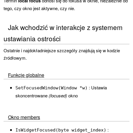
Termin
local focus
odnosi się do fokusa w oknie, niezależnie od
tego, czy okno jest aktywne, czy nie.
Jak wchodzić w interakcje z systemem
ustawiania ostrości
Ostatnie i najdokładniejsze szczegóły znajdują się w kodzie
źródłowym.
Funkcje globalne
: Ustawia
SetFocusedWindow(Window *w)
skoncentrowane
(focused)
okno
Okno members
:
IsWidgetFocused(byte widget_index)