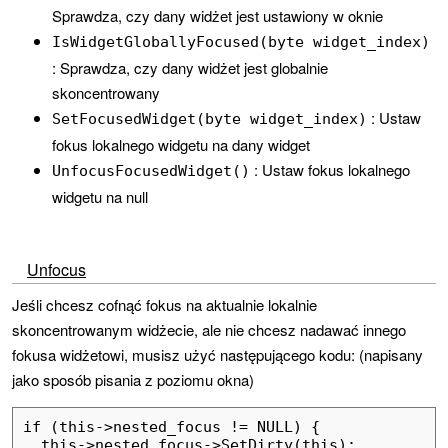
Sprawdza, czy dany widżet jest ustawiony w oknie
IsWidgetGloballyFocused(byte widget_index)
: Sprawdza, czy dany widżet jest globalnie
skoncentrowany
: Ustaw
SetFocusedWidget(byte widget_index)
fokus lokalnego widgetu na dany widget
: Ustaw fokus lokalnego
UnfocusFocusedWidget()
widgetu na null
Unfocus
Jeśli chcesz cofnąć fokus na aktualnie lokalnie
skoncentrowanym widżecie, ale nie chcesz nadawać innego
fokusa widżetowi, musisz użyć następującego kodu: (napisany
jako sposób pisania z poziomu okna)
if (this->nested_focus != NULL) {

  this->nested_focus->SetDirty(this);
