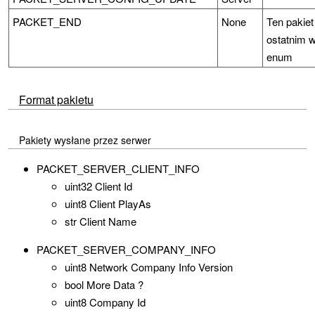
PACKET_END
None
Ten pakiet 
ostatnim 
enum
Format pakietu
Pakiety wysłane przez serwer
PACKET_SERVER_CLIENT_INFO
uint32 Client Id
uint8 Client PlayAs
str Client Name
PACKET_SERVER_COMPANY_INFO
uint8 Network Company Info Version
bool More Data ?
uint8 Company Id