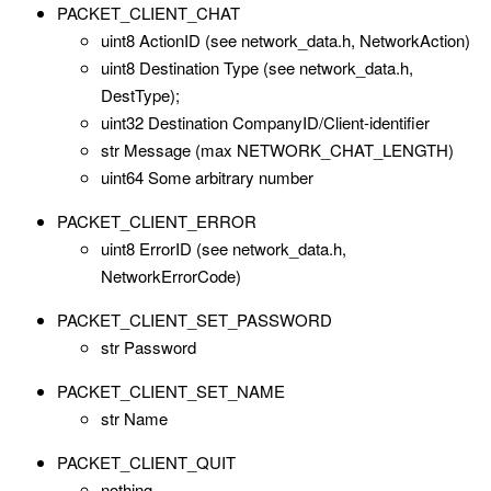
PACKET_CLIENT_CHAT
uint8 ActionID (see network_data.h, NetworkAction)
uint8 Destination Type (see network_data.h,
DestType);
uint32 Destination CompanyID/Client-identifier
str Message (max NETWORK_CHAT_LENGTH)
uint64 Some arbitrary number
PACKET_CLIENT_ERROR
uint8 ErrorID (see network_data.h,
NetworkErrorCode)
PACKET_CLIENT_SET_PASSWORD
str Password
PACKET_CLIENT_SET_NAME
str Name
PACKET_CLIENT_QUIT
nothing