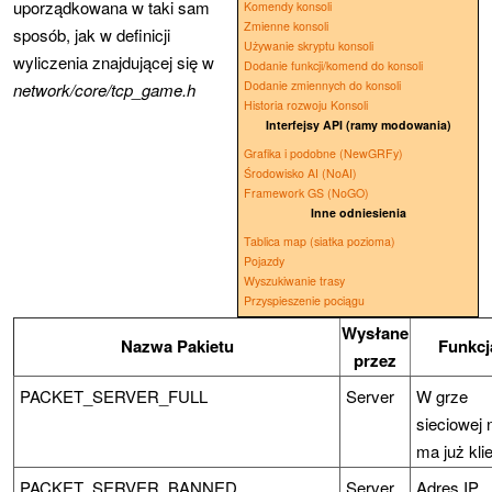
uporządkowana w taki sam
Komendy konsoli
Zmienne konsoli
sposób, jak w definicji
Używanie skryptu konsoli
wyliczenia znajdującej się w
Dodanie funkcji/komend do konsoli
Dodanie zmiennych do konsoli
network/core/tcp_game.h
Historia rozwoju Konsoli
Interfejsy API (ramy modowania)
Grafika i podobne (NewGRFy)
Środowisko AI (NoAI)
Framework GS (NoGO)
Inne odniesienia
Tablica map (siatka pozioma)
Pojazdy
Wyszukiwanie trasy
Przyspieszenie pociągu
Wysłane
Nazwa Pakietu
Funkcj
przez
PACKET_SERVER_FULL
Server
W grze
sieciowej 
ma już kli
PACKET_SERVER_BANNED
Server
Adres IP