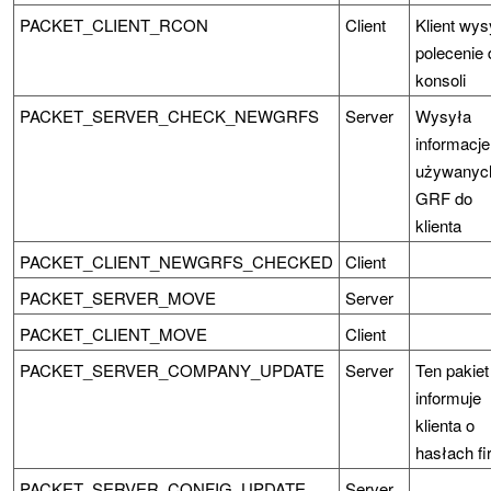
PACKET_CLIENT_RCON
Client
Klient wys
polecenie 
konsoli
PACKET_SERVER_CHECK_NEWGRFS
Server
Wysyła
informacje
używanyc
GRF do
klienta
PACKET_CLIENT_NEWGRFS_CHECKED
Client
PACKET_SERVER_MOVE
Server
PACKET_CLIENT_MOVE
Client
PACKET_SERVER_COMPANY_UPDATE
Server
Ten pakiet
informuje
klienta o
hasłach f
PACKET_SERVER_CONFIG_UPDATE
Server