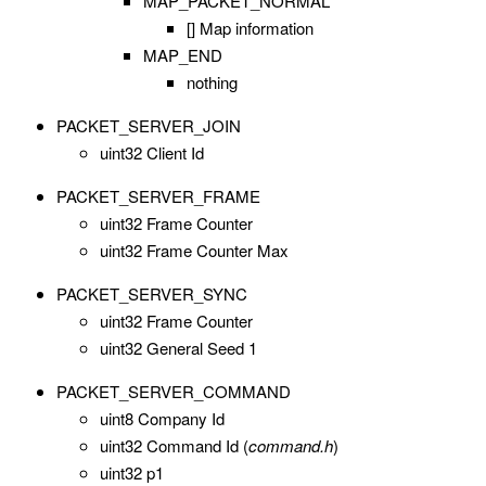
MAP_PACKET_NORMAL
[] Map information
MAP_END
nothing
PACKET_SERVER_JOIN
uint32 Client Id
PACKET_SERVER_FRAME
uint32 Frame Counter
uint32 Frame Counter Max
PACKET_SERVER_SYNC
uint32 Frame Counter
uint32 General Seed 1
PACKET_SERVER_COMMAND
uint8 Company Id
uint32 Command Id (
command.h
)
uint32 p1