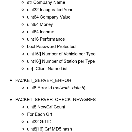
str Company Name
uint32 Inaugurated Year
uint64 Company Value
uint64 Money
uint64 Income
uint16 Performance
bool Password Protected
uint16[] Number of Vehicle per Type
uint16[] Number of Station per Type
str[] Client Name List
PACKET_SERVER_ERROR
uint8 Error Id (
network_data.h
)
PACKET_SERVER_CHECK_NEWGRFS
uint8 NewGrf Count
For Each Grf
uint32 Grf ID
uint8[16] Grf MD5 hash