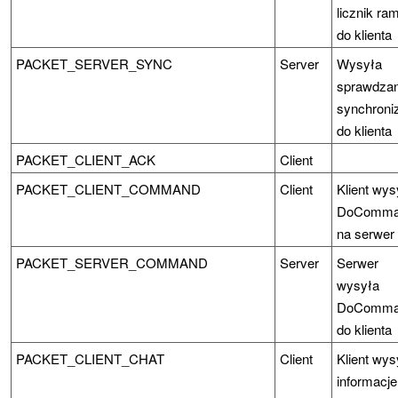
licznik ra
do klienta
PACKET_SERVER_SYNC
Server
Wysyła
sprawdzan
synchroniz
do klienta
PACKET_CLIENT_ACK
Client
PACKET_CLIENT_COMMAND
Client
Klient wys
DoComma
na serwer
PACKET_SERVER_COMMAND
Server
Serwer
wysyła
DoComma
do klienta
PACKET_CLIENT_CHAT
Client
Klient wys
informacje