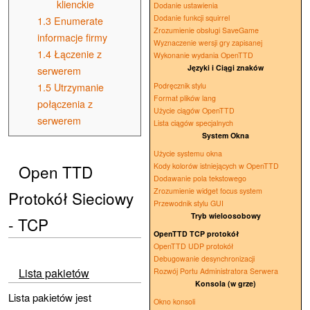
klienckie
Dodanie ustawienia
Dodanie funkcji squirrel
1.3
Enumerate
Zrozumienie obsługi SaveGame
informacje firmy
Wyznaczenie wersji gry zapisanej
1.4
Łączenie z
Wykonanie wydania OpenTTD
Języki i Ciągi znaków
serwerem
Podręcznik stylu
1.5
Utrzymanie
Format plików lang
połączenia z
Użycie ciągów OpenTTD
serwerem
Lista ciągów specjalnych
System Okna
Użycie systemu okna
Open TTD
Kody kolorów istniejących w OpenTTD
Dodawanie pola tekstowego
Zrozumienie widget focus system
Protokół Sieciowy
Przewodnik stylu GUI
Tryb wieloosobowy
- TCP
OpenTTD TCP protokół
OpenTTD UDP protokół
Debugowanie desynchronizacji
Lista pakietów
Rozwój Portu Administratora Serwera
Konsola (w grze)
Lista pakietów jest
Okno konsoli