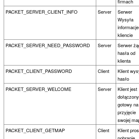
firmach
PACKET_SERVER_CLIENT_INFO
Server
Serwer
Wysyła
informacje
kliencie
PACKET_SERVER_NEED_PASSWORD
Server
Serwer żą
hasła od
klienta
PACKET_CLIENT_PASSWORD
Client
Klient wys
hasło
PACKET_SERVER_WELCOME
Server
Klient jest
dołączony
gotowy na
przyjęcie
swojej ma
PACKET_CLIENT_GETMAP
Client
Klient pros
pobranie