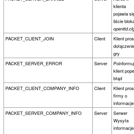
klienta
pojawia si
liście blok
openttd.cf
PACKET_CLIENT_JOIN
Client
Klient pros
dołączeni
gry
PACKET_SERVER_ERROR
Server
Poinformuj
klient pope
błąd
PACKET_CLIENT_COMPANY_INFO
Client
Klient pros
firmy o
informacje
PACKET_SERVER_COMPANY_INFO
Server
Serwer
Wysyła
informacje