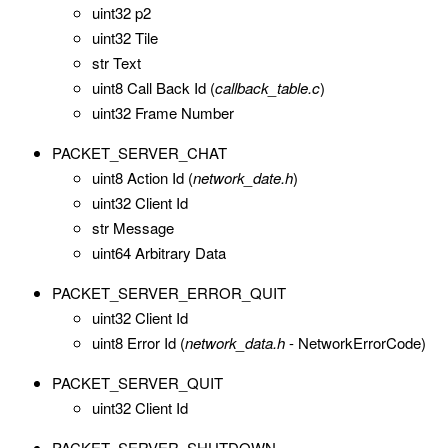
uint32 p2
uint32 Tile
str Text
uint8 Call Back Id (
callback_table.c
)
uint32 Frame Number
PACKET_SERVER_CHAT
uint8 Action Id (
network_date.h
)
uint32 Client Id
str Message
uint64 Arbitrary Data
PACKET_SERVER_ERROR_QUIT
uint32 Client Id
uint8 Error Id (
network_data.h
- NetworkErrorCode)
PACKET_SERVER_QUIT
uint32 Client Id
PACKET_SERVER_SHUTDOWN