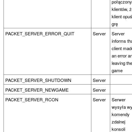
połączon
klientów, 
klient opuś
grę
PACKET_SERVER_ERROR_QUIT
Server
Server
informs th
client mad
an error an
leaving th
game
PACKET_SERVER_SHUTDOWN
Server
PACKET_SERVER_NEWGAME
Server
PACKET_SERVER_RCON
Server
Serwer
wysyła wy
komendy
zdalnej
konsoli