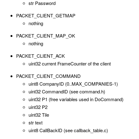
str Password
PACKET_CLIENT_GETMAP
nothing
PACKET_CLIENT_MAP_OK
nothing
PACKET_CLIENT_ACK
uint32 current FrameCounter of the client
PACKET_CLIENT_COMMAND
uint8 CompanyID (0..MAX_COMPANIES-1)
uint32 CommandID (see command.h)
uint32 P1 (free variables used in DoCommand)
uint32 P2
uint32 Tile
str text
uint8 CallBackID (see callback_table.c)