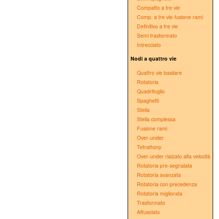
Compatto a tre vie
Comp. a tre vie-fusione rami
Definitivo a tre vie
Semi trasformato
Intrecciato
Nodi a quattro vie
Quattro vie basilare
Rotatoria
Quadrifoglio
Spaghetti
Stella
Stella complessa
Fusione rami
Over-under
Tetrathorp
Over-under rialzato alta velocità
Rotatoria pre-segnalata
Rotatoria avanzata
Rotatoria con precedenza
Rotatoria migliorata
Trasformato
Affusolato