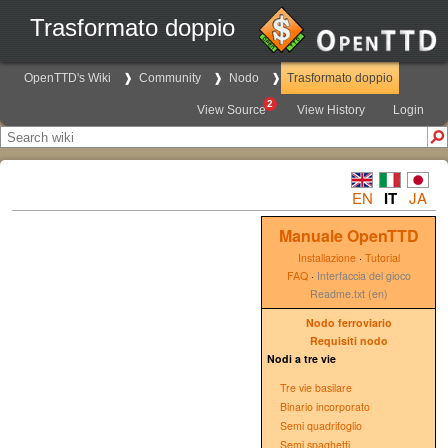
Trasformato doppio
OpenTTD's Wiki
Community
Nodo
Trasformato doppio
2
View Source
View History
Login
EN
IT
JA
Manuale OpenTTD
Installazione
·
Tutorial
FAQ
·
Interfaccia del gioco
Readme.txt (en)
Nodo ferroviario
Requisiti nodo
Nodi a tre vie
Tre vie basilare
Binario incorporato
Semi quadrifoglio
Semi spaghetti