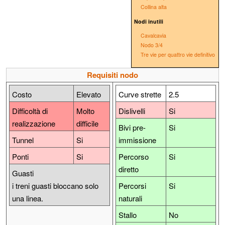
Collina alta
Nodi inutili
Cavalcavia
Nodo 3/4
Tre vie per quattro vie definitivo
Requisiti nodo
Costo
Elevato
Curve strette
2.5
Difficoltà di
Molto
Dislivelli
Si
realizzazione
difficile
Bivi pre-
Si
Tunnel
Si
immissione
Ponti
Si
Percorso
Si
diretto
Guasti
i treni guasti bloccano solo
Percorsi
Si
una linea.
naturali
Stallo
No