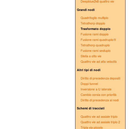
Deepblue2k8 quattro vie
Grandi nodi
Quadrifoglio multiplo
Tetrathorp doppio
Trasformato doppio
Fusione rami doppio
Fusione rami quadruplo/It
Tetrathorp quadruplo
Fusione rami sestuplo
Stella a otto vie
Quattro vie ad alta velocità
Altri tipi di nodi
Diritto di precedenza depositi
Doppi tunnel
Inversione a U laterale
Cambio corsia con priorità
Diritto di precedenza ai nodi
Schemi di tracciati
Quattro vie ad assiale triplo
Quattro vie ad assiale triplo 2
Tripla via piccolo