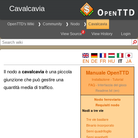
Cavalcavia
OpenTTD's Wiki
Community
Nodo
Cavalcavia
2
View Source
View History
Login
EN
DE
FR
HU
IT
JA
Il nodo a
cavalcavia
è una piccola
Manuale OpenTTD
giunzione che può gestire una
Installazione
·
Tutorial
FAQ
·
Interfaccia del gioco
quantità media di traffico.
Readme.txt (en)
Nodo ferroviario
Requisiti nodo
Nodi a tre vie
Tre vie basilare
Binario incorporato
Semi quadrifoglio
Semi spaghetti