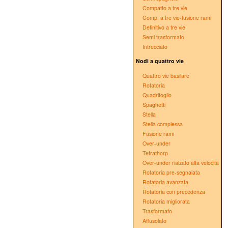
Compatto a tre vie
Comp. a tre vie-fusione rami
Definitivo a tre vie
Semi trasformato
Intrecciato
Nodi a quattro vie
Quattro vie basilare
Rotatoria
Quadrifoglio
Spaghetti
Stella
Stella complessa
Fusione rami
Over-under
Tetrathorp
Over-under rialzato alta velocità
Rotatoria pre-segnalata
Rotatoria avanzata
Rotatoria con precedenza
Rotatoria migliorata
Trasformato
Affusolato