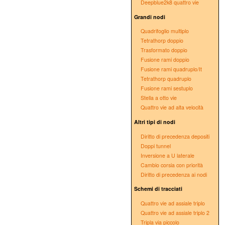
Deepblue2k8 quattro vie
Grandi nodi
Quadrifoglio multiplo
Tetrathorp doppio
Trasformato doppio
Fusione rami doppio
Fusione rami quadruplo/It
Tetrathorp quadruplo
Fusione rami sestuplo
Stella a otto vie
Quattro vie ad alta velocità
Altri tipi di nodi
Diritto di precedenza depositi
Doppi tunnel
Inversione a U laterale
Cambio corsia con priorità
Diritto di precedenza ai nodi
Schemi di tracciati
Quattro vie ad assiale triplo
Quattro vie ad assiale triplo 2
Tripla via piccolo