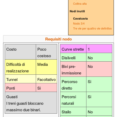
Collina alta
Nodi inutili
Cavalcavia
Nodo 3/4
Tre vie per quattro vie definitivo
Requisiti nodo
Costo
Poco
Curve strette
1
costoso
Dislivelli
No
Difficoltà di
Media
Bivi pre-
No
realizzazione
immissione
Tunnel
Facoltativo
Percorso
Si
Ponti
Si
diretto
Guasti
Percorsi
Si
I treni guasti bloccano
naturali
massimo due binari.
Stallo
No