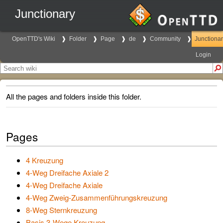
Junctionary
OpenTTD's Wiki
Folder
Page
de
Community
Junctiona
Login
All the pages and folders inside this folder.
Pages
4 Kreuzung
4-Weg Dreifache Axiale 2
4-Weg Dreifache Axiale
4-Weg Zweig-Zusammenführungskreuzung
8-Weg Sternkreuzung
Basis 3-Wege Kreuzung