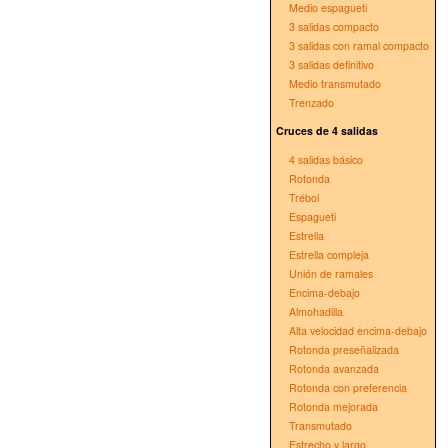
Medio espagueti
3 salidas compacto
3 salidas con ramal compacto
3 salidas definitivo
Medio transmutado
Trenzado
Cruces de 4 salidas
4 salidas básico
Rotonda
Trébol
Espagueti
Estrella
Estrella compleja
Unión de ramales
Encima-debajo
Almohadilla
Alta velocidad encima-debajo
Rotonda preseñalizada
Rotonda avanzada
Rotonda con preferencia
Rotonda mejorada
Transmutado
Estrecho y largo