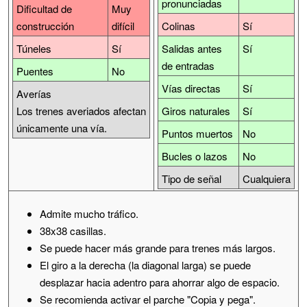
pronunciadas
Dificultad de
Muy
construcción
difícil
Colinas
Sí
Túneles
Sí
Salidas antes
Sí
de entradas
Puentes
No
Vías directas
Sí
Averías
Los trenes averiados afectan
Giros naturales
Sí
únicamente una vía.
Puntos muertos
No
Bucles o lazos
No
Tipo de señal
Cualquiera
Admite mucho tráfico.
38x38 casillas.
Se puede hacer más grande para trenes más largos.
El giro a la derecha (la diagonal larga) se puede
desplazar hacia adentro para ahorrar algo de espacio.
Se recomienda activar el parche "Copia y pega".