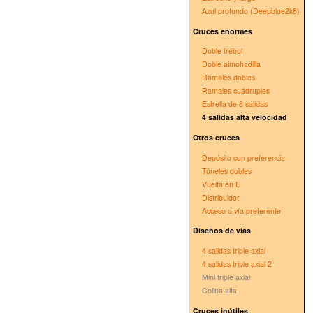
Azul profundo (Deepblue2k8)
Cruces enormes
Doble trébol
Doble almohadilla
Ramales dobles
Ramales cuádruples
Estrella de 8 salidas
4 salidas alta velocidad
Otros cruces
Depósito con preferencia
Túneles dobles
Vuelta en U
Distribuidor
Acceso a vía preferente
Diseños de vías
4 salidas triple axial
4 salidas triple axial 2
Mini triple axial
Colina alta
Cruces inútiles