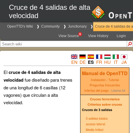
Cruce de 4 salidas de alta
velocidad
OpenTTD's Wiki
Community
Junctionary
Cruce de 4 salidas de a
6
View Source
View History
Login
EN
DE
ES
FR
HU
IT
JA
El
cruce de 4 salidas de alta
Manual de OpenTTD
velocidad
fue diseñado para trenes
Instalación
·
Tutorial
Preguntas frecuentes
de una longitud de 6 casillas (12
Interfaz del juego
·
Léame.txt
vagones) que circulan a alta
Cruces ferroviarios
velocidad.
Criterios sobre cruces
Cruces de 3 salidas
3 salidas básico
acceso lateral
Medio trébol