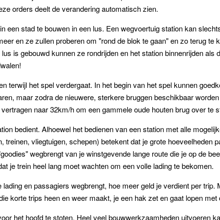
 deze orders deelt de verandering automatisch zien.
in een stad te bouwen in een lus. Een wegvoertuig station kan slecht
.. meer en ze zullen proberen om "rond de blok te gaan" en zo terug te
n lus is gebouwd kunnen ze rondrijden en het station binnenrijden als dit
dwalen!
 terwijl het spel verdergaat. In het begin van het spel kunnen goed
aren, maar zodra de nieuwere, sterkere bruggen beschikbaar worden 
ten vertragen naar 32km/h om een gammele oude houten brug over te s
tion bedient. Alhoewel het bedienen van een station met alle mogelij
en, treinen, vliegtuigen, schepen) betekent dat je grote hoeveelheden
alle "goodies" wegbrengt van je winstgevende lange route die je op d
at je trein heel lang moet wachten om een volle lading te bekomen.
e lading en passagiers wegbrengt, hoe meer geld je verdient per trip. M
, die korte trips heen en weer maakt, je een hak zet en gaat lopen met 
 voor het hoofd te stoten. Heel veel bouwwerkzaamheden uitvoeren kan 