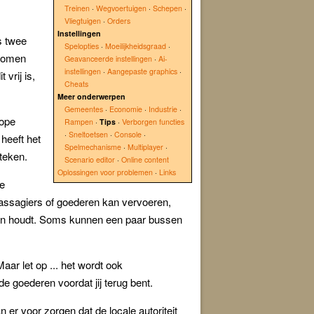
Treinen
·
Wegvoertuigen
·
Schepen
·
Vliegtuigen
·
Orders
Instellingen
s twee
Spelopties
·
Moeilijkheidsgraad
·
 komen
Geavanceerde instellingen
·
Ai-
instellingen
·
Aangepaste graphics
·
 vrij is,
Cheats
Meer onderwerpen
Gemeentes
·
Economie
·
Industrie
·
kope
Rampen
·
Tips
·
Verborgen functies
·
Sneltoetsen
·
Console
·
heeft het
Spelmechanisme
·
Multiplayer
·
teken.
Scenario editor
·
Online content
Oplossingen voor problemen
·
Links
ke
 passagiers of goederen kan vervoeren,
e been houdt. Soms kunnen een paar bussen
aar let op ... het wordt ook
de goederen voordat jij terug bent.
er voor zorgen dat de locale autoriteit