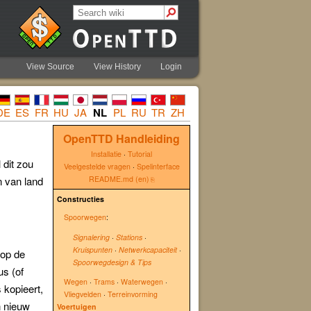
View Source
View History
Login
DE
ES
FR
HU
JA
NL
PL
RU
TR
ZH
OpenTTD Handleiding
Installatie
·
Tutorial
 dit zou
Veelgestelde vragen
·
Spelinterface
n van land
README.md (en)
Constructies
Spoorwegen
:
Signalering
·
Stations
·
Kruispunten
·
Netwerkcapaciteit
·
 op de
Spoorwegdesign & Tips
us (of
Wegen
·
Trams
·
Waterwegen
·
s kopieert,
Vliegvelden
·
Terreinvorming
n nieuw
Voertuigen