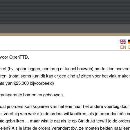
EN
s voor OpenTTD.
tvoert (bv. spoor leggen, een brug of tunnel bouwen) om te zien hoeveel
oeren. (nota: soms kan dit kan er een eind af zitten voor het vlak make
ts van £25,000 bijvoorbeeld)
transparante bomen en gebouwen.
 dat je orders kan kopiëren van het ene naar het andere voertuig door
t voertuig van welke je de orders wil kopiëren, als je meer dan één b
e gebruiken ... maar wist je dat als je op Ctrl drukt terwijl je de order
delen? Als je later de orders verandert (bv. ze moeten beiden naar ee