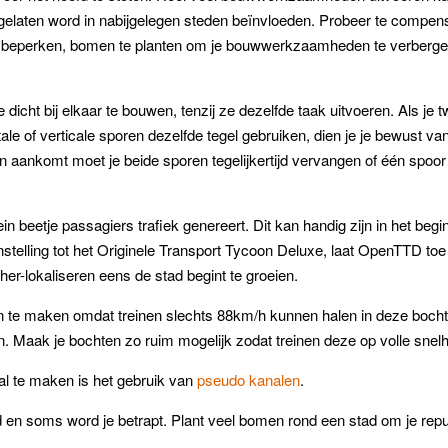
egelaten word in nabijgelegen steden beïnvloeden. Probeer te compens
e beperken, bomen te planten om je bouwwerkzaamheden te verbergen o
 dicht bij elkaar te bouwen, tenzij ze dezelfde taak uitvoeren. Als je 
ntale of verticale sporen dezelfde tegel gebruiken, dien je je bewust v
n aankomt moet je beide sporen tegelijkertijd vervangen of één spoor 
in beetje passagiers trafiek genereert. Dit kan handig zijn in het beg
nstelling tot het Originele Transport Tycoon Deluxe, laat OpenTTD toe
 her-lokaliseren eens de stad begint te groeien.
 te maken omdat treinen slechts 88km/h kunnen halen in deze boc
n. Maak je bochten zo ruim mogelijk zodat treinen deze op volle sne
 te maken is het gebruik van
pseudo kanalen
.
en soms word je betrapt. Plant veel bomen rond een stad om je reput