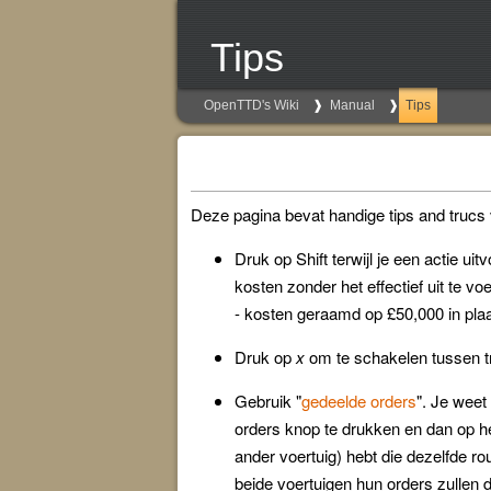
Tips
OpenTTD's Wiki
Manual
Tips
Deze pagina bevat handige tips and truc
Druk op Shift terwijl je een actie ui
kosten zonder het effectief uit te v
- kosten geraamd op £50,000 in plaa
Druk op
x
om te schakelen tussen 
Gebruik "
gedeelde orders
". Je weet
orders knop te drukken en dan op he
ander voertuig) hebt die dezelfde rout
beide voertuigen hun orders zullen 