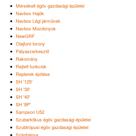
Mérsékelt égöv gazdasági épületei
Navbox Hajók
Navbox Légi járművek
Navbox Mozdonyok
NewGRF
Olajfúró torony
Pályaszerkesztő
Rakomány
Rejtett funkciók
Repterek építése
SH '125'
SH '30'
SH '40'
SH '8P'
Sampson U52
Szubarktikus égöv gazdasági épületei
Szubtrópusi égöv gazdasági épületei
Szénbánya