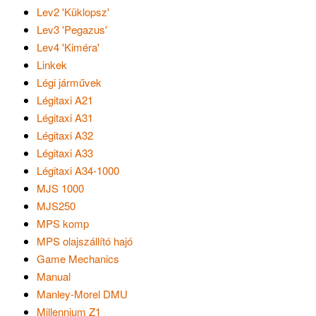
Lev2 'Küklopsz'
Lev3 'Pegazus'
Lev4 'Kiméra'
Linkek
Légi járművek
Légitaxi A21
Légitaxi A31
Légitaxi A32
Légitaxi A33
Légitaxi A34-1000
MJS 1000
MJS250
MPS komp
MPS olajszállító hajó
Game Mechanics
Manual
Manley-Morel DMU
Millennium Z1