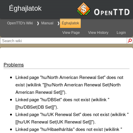
Éghajlatok
OpenTTD's Wiki
Manual
Éghajlatok
View Page
View History
Login
Problems
Linked page "hu/North American Renewal Set" does not
exist (wikilink "[[hu/North American Renewal Set|North
American Renewal Set]]").
Linked page "hu/DBSet" does not exist (wikilink "
[[hu/DBSet|DB Set]]").
Linked page "hu/UK Renewal Set" does not exist (wikilink "
[[hu/UK Renewal Set|UK Renewal Set]]").
Linked page "hu/Hibaelhárítás" does not exist (wikilink "