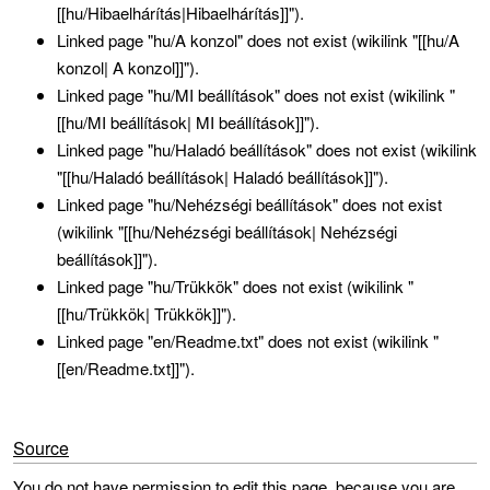
[[hu/Hibaelhárítás|Hibaelhárítás]]").
Linked page "hu/A konzol" does not exist (wikilink "[[hu/A
konzol| A konzol]]").
Linked page "hu/MI beállítások" does not exist (wikilink "
[[hu/MI beállítások| MI beállítások]]").
Linked page "hu/Haladó beállítások" does not exist (wikilink
"[[hu/Haladó beállítások| Haladó beállítások]]").
Linked page "hu/Nehézségi beállítások" does not exist
(wikilink "[[hu/Nehézségi beállítások| Nehézségi
beállítások]]").
Linked page "hu/Trükkök" does not exist (wikilink "
[[hu/Trükkök| Trükkök]]").
Linked page "en/Readme.txt" does not exist (wikilink "
[[en/Readme.txt]]").
Source
You do not have permission to edit this page, because you are