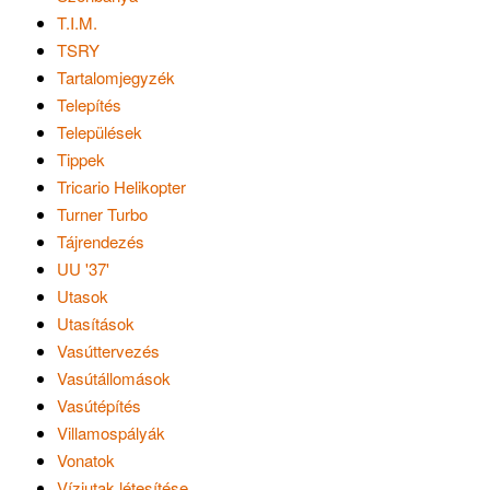
T.I.M.
TSRY
Tartalomjegyzék
Telepítés
Települések
Tippek
Tricario Helikopter
Turner Turbo
Tájrendezés
UU '37'
Utasok
Utasítások
Vasúttervezés
Vasútállomások
Vasútépítés
Villamospályák
Vonatok
Víziutak létesítése