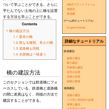
ついて学ぶことができる。さらに
2線式プラットフォーム
複線化
平たんでない土地の上に橋を設置
鉄道網
する方法も学ぶことができる。
ゲーム内チュートリアル:
Contents
In-game tutorial
1
橋の建設方法
1.1
基本の橋
詳細なチュートリアル
1.2
異なる種類、長さの橋
1.3
道路橋も同様
鉄道建設:
1.4
水路橋は一味違う
線路の建設
駅の建設
列車庫の建設
橋の建設方法
信号の設置
列車の売買
線路の変換
このセクションでは鉄道橋にフォ
ーカスしている。鉄道橋と道路橋
道路建設:
の間に差異はなく、同様の方法で
道路の建設
建設することができる。
バス停と荷役所の設置
車庫の建設
道路車両の売買