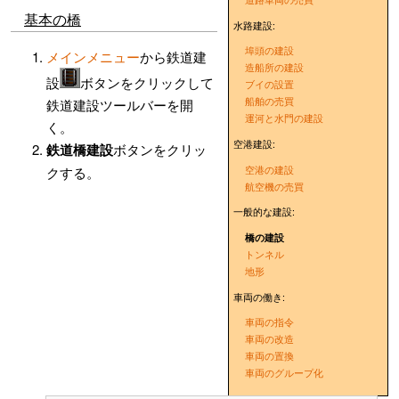
基本の橋
水路建設:
埠頭の建設
メインメニュー
から鉄道建
造船所の建設
設
ボタンをクリックして
ブイの設置
船舶の売買
鉄道建設ツールバーを開
運河と水門の建設
く。
空港建設:
鉄道橋建設
ボタンをクリッ
空港の建設
クする。
航空機の売買
一般的な建設:
橋の建設
トンネル
地形
車両の働き:
車両の指令
車両の改造
車両の置換
車両のグループ化