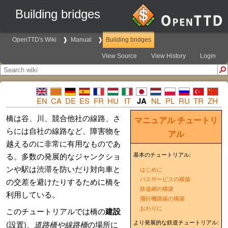
Building bridges
OpenTTD's Wiki
Manual
Building bridges
View Source
View History
Login
EN
CA
DE
ES
FR
HU
IT
JA
NL
PL
RU
TR
ZH
橋は谷、川、競合他社の線路、さ
マニュアル
チュートリ
らには自社の線路など、障害物を
アル
越えるのに非常に有用なものであ
る。多数の発展的なジャンクショ
基本のチュートリアル:
ンや駅は渋滞を防いだり対向車と
はじめに
バスサービスの構築
の交差を避けたりするために橋を
鉄道網の構築
利用している。
飛行機路線の構築
おわりに
このチュートリアルでは橋の
建設
より発展的な鉄道チュートリアル:
(設置)、
道路橋や線路橋
の場所に