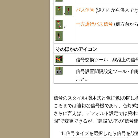
パス信号
(逆方向から侵入で
/
一方通行パス信号
(逆方向か
/
そのほかのアイコン
信号交換ツール -
線路
上の信
信号設置間隔設定ツール - 
こと。
信号のスタイル(腕木式と色灯色)の間に
ごろまでは適切な信号機であり、色灯式
さらに言えば、デフォルト設定では腕木式
限"で変更できるが、"建設"の下の"信
信号タイプを選択したら信号を設