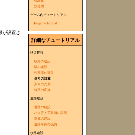
複線化
鉄道網
ゲーム内チュートリアル:
In-game tutorial
機が設置さ
詳細なチュートリアル
鉄道建設:
線路の建設
駅の建設
列車庫の建設
信号の設置
列車の売買
線路の変換
道路建設:
道路の建設
バス停と荷役所の設置
車庫の建設
道路車両の売買
水路建設: