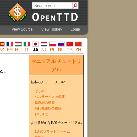
View Source
View History
Login
ES
FR
HU
IT
JA
NL
PL
RU
TR
ZH
マニュアル
チュートリ
アル
と。
基本のチュートリアル:
はじめに
バスサービスの構築
鉄道網の構築
飛行機路線の構築
おわりに
より発展的な鉄道チュートリアル:
2線式プラットフォーム