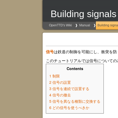
Building signals
OpenTTD's Wiki
Manual
Building signa
信号
は鉄道の制御を可能にし、衝突を防
このチュートリアルでは信号についての
Contents
1
制限
2
信号の設置
3
信号を連続で設置する
4
信号の撤去
5
信号を異なる種類に交換する
6
どの信号を使うべきか