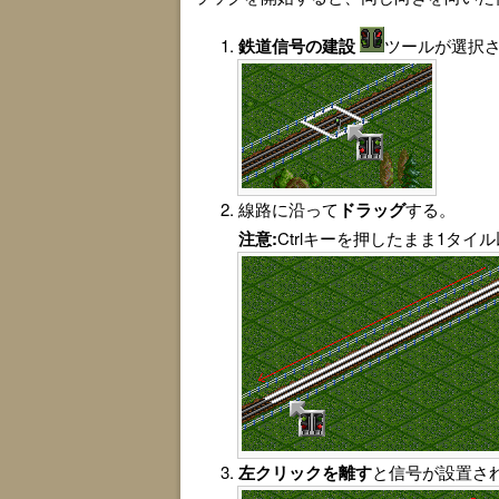
鉄道信号の建設
ツールが選択
線路に沿って
ドラッグ
する。
注意:
Ctrlキーを押したまま1
左クリックを離す
と信号が設置さ