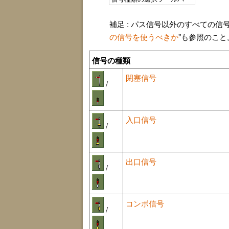
補足 : パス信号以外のすべての
の信号を使うべきか
"も参照のこと
信号の種類
閉塞信号
/
入口信号
/
出口信号
/
コンボ信号
/