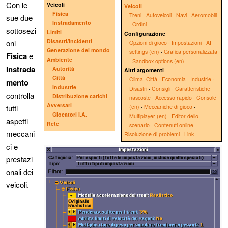
Con le
Veicoli
Veicoli
Fisica
Treni
·
Autoveicoli
·
Navi
·
Aeromobili
sue due
Instradamento
·
Ordini
sottosezi
Limiti
Configurazione
Disastri/incidenti
oni
Opzioni di gioco
·
Impostazioni
·
AI
Generazione del mondo
settings (en)
·
Grafica personalizzata
Fisica
e
Ambiente
·
Sandbox options (en)
Instrada
Autorità
Altri argomenti
Città
Clima
·
Città
·
Economia
·
Industrie
·
mento
Industrie
Disastri
·
Consigli
·
Caratteristiche
controlla
Distribuzione carichi
nascoste
·
Accesso rapido
·
Console
Avversari
tutti
(en)
·
Meccaniche di gioco
·
Giocatori I.A.
Multiplayer (en)
·
Editor dello
aspetti
Rete
scenario
·
Contenuti online
meccani
Risoluzione di problemi
·
Link
ci e
prestazi
onali dei
veicoli.