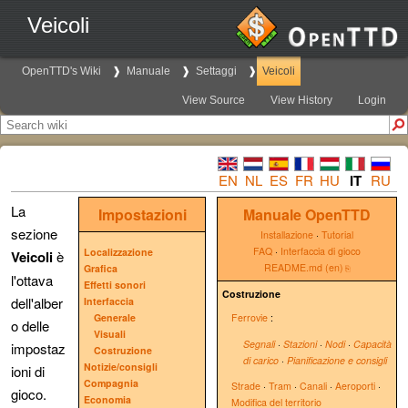
Veicoli
OpenTTD's Wiki
Manuale
Settaggi
Veicoli
View Source
View History
Login
EN
NL
ES
FR
HU
IT
RU
La
Impostazioni
Manuale OpenTTD
sezione
Installazione
·
Tutorial
FAQ
·
Interfaccia di gioco
Localizzazione
Veicoli
è
README.md (en)
Grafica
l'ottava
Effetti sonori
Costruzione
dell'alber
Interfaccia
Generale
Ferrovie
:
o delle
Visuali
Segnali
·
Stazioni
·
Nodi
·
Capacità
impostaz
Costruzione
di carico
·
Pianificazione e consigli
Notizie/consigli
ioni di
Compagnia
Strade
·
Tram
·
Canali
·
Aeroporti
·
gioco.
Economia
Modifica del territorio