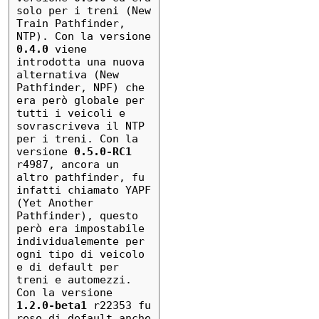
solo per i treni (New 
Train Pathfinder, 
NTP). Con la versione 
0.4.0
 viene 
introdotta una nuova 
alternativa (New 
Pathfinder, NPF) che 
era però globale per 
tutti i veicoli e 
sovrascriveva il NTP 
per i treni. Con la 
versione 
0.5.0-RC1
r4987, ancora un 
altro pathfinder, fu 
infatti chiamato YAPF 
(Yet Another 
Pathfinder), questo 
però era impostabile 
individualemente per 
ogni tipo di veicolo 
e di default per 
treni e automezzi. 
Con la versione 
1.2.0-beta1
 r22353 fu 
reso di default anche 