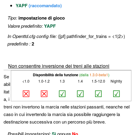
YAPF
(raccomandato)
Tipo:
impostazione di gioco
Valore predefinito:
YAPF
In Openttd.cfg config file:
([pf] pathfinder_for_trains = <1|2>)
predefinito :
2
Non consentire inversione dei treni alle stazioni
Disponibilità della funzione
(dalla
1.3.0-beta1
)
Se
<1.0
1.0-1.2
1.3
1.4
1.5-12.0
Nightly
abil
☒
☒
☑
☑
☑
☑
itat
a, i
treni non invertono la marcia nelle stazioni passanti, neanche nel
caso in cui invertendo la marcia sia possibile raggiungere la
destinazione successiva con un percorso più breve.
Possibili impostazioni:
Sì
oppure
No