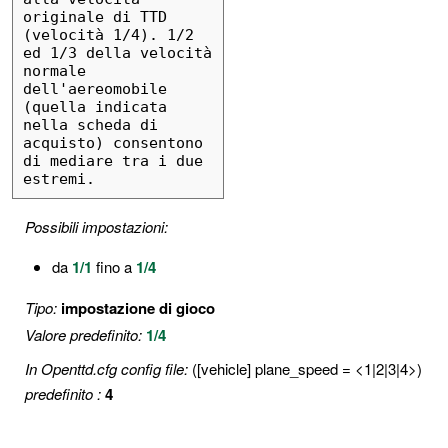
originale di TTD 
(velocità 1/4). 1/2 
ed 1/3 della velocità 
normale 
dell'aereomobile 
(quella indicata 
nella scheda di 
acquisto) consentono 
di mediare tra i due 
estremi.
Possibili impostazioni:
da
1/1
fino a
1/4
Tipo:
impostazione di gioco
Valore predefinito:
1/4
In Openttd.cfg config file:
([vehicle] plane_speed = <1|2|3|4>)
predefinito :
4