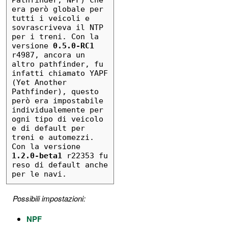
Pathfinder, NPF) che 
era però globale per 
tutti i veicoli e 
sovrascriveva il NTP 
per i treni. Con la 
versione 
0.5.0-RC1
r4987, ancora un 
altro pathfinder, fu 
infatti chiamato YAPF 
(Yet Another 
Pathfinder), questo 
però era impostabile 
individualemente per 
ogni tipo di veicolo 
e di default per 
treni e automezzi. 
Con la versione 
1.2.0-beta1
 r22353 fu 
reso di default anche 
per le navi.
Possibili impostazioni:
NPF