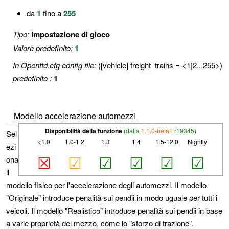
da
1
fino a
255
Tipo:
impostazione di gioco
Valore predefinito:
1
In Openttd.cfg config file:
([vehicle] freight_trains = <1|2...255>)
predefinito :
1
Modello accelerazione automezzi
Disponibilità della funzione
(dalla
1.1.0-beta1
r19345)
Sel
<1.0
1.0-1.2
1.3
1.4
1.5-12.0
Nightly
ezi
☒
☑
☑
☑
☑
☑
ona
il
modello fisico per l'accelerazione degli automezzi. Il modello
"Originale" introduce penalità sui pendii in modo uguale per tutti i
veicoli. Il modello "Realistico" introduce penalità sui pendii in base
a varie proprietà del mezzo, come lo "sforzo di trazione".