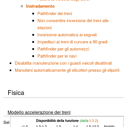
Instradamento
Pathfinder dei treni
Non consentire inversione dei treni alle
stazioni
Inversione automatica ai segnali
Impedisci ai treni di curvare a 90 gradi
Pathfinder per gli automezzi
Pathfinder per le navi
Disabilita manutenzione con i guasti veicoli disattivati
Manutieni automaticamente gli elicotteri presso gli eliporti
Fisica
Modello accelerazione dei treni
Disponibilità della funzione
(dalla
0.3.2
)
Sel
<1.0
1.0-1.2
1.3
1.4
1.5-12.0
Nightly