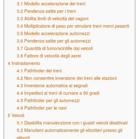
3.1
Modello accelerazione dei treni
3.2
Pendenza salite per i treni
3.3
Abilita limiti di velocità dei vagoni
3.4
Moltiplicatore di peso per simulare treni merci pesanti
3.5
Modello accelerazione automezzi
3.6
Pendenza salite per gli automezzi
3.7
Quantità di fumo/scintille dai veicoli
3.8
Fattore di velocità degli aerei
4
Instradamento
4.1
Pathfinder dei treni
4.2
Non consentire inversione dei treni alle stazioni
4.3
Inversione automatica ai segnali
4.4
Impedisci ai treni di curvare a 90 gradi
4.5
Pathfinder per gli automezzi
4.6
Pathfinder per le navi
5
Veicoli
5.1
Disabilita manutenzione con i guasti veicoli disattivati
5.2
Manutieni automaticamente gli elicotteri presso gli
eliporti