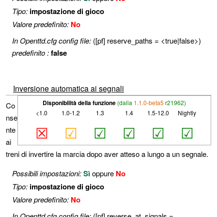
Tipo:
impostazione di gioco
Valore predefinito:
No
In Openttd.cfg config file:
([pf] reserve_paths = <true|false>)
predefinito :
false
Inversione automatica ai segnali
Disponibilità della funzione
(dalla
1.1.0-beta5
r21962)
Co
<1.0
1.0-1.2
1.3
1.4
1.5-12.0
Nightly
nse
☒
☑
☑
☑
☑
☑
nte
ai
treni di invertire la marcia dopo aver atteso a lungo a un segnale.
Possibili impostazioni:
Sì
oppure
No
Tipo:
impostazione di gioco
Valore predefinito:
No
In Openttd.cfg config file:
([pf] reverse_at_signals =