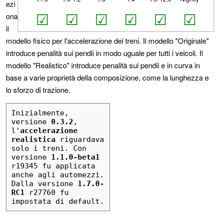
ezi
☑
☑
☑
☑
☑
☑
ona
il
modello fisico per l'accelerazione dei treni. Il modello "Originale"
introduce penalità sui pendii in modo uguale per tutti i veicoli. Il
modello "Realistico" introduce penalità sui pendii e in curva in
base a varie proprietà della composizione, come la lunghezza e
lo sforzo di trazione.
Inizialmente, 
versione 
0.3.2
, 
l'
accelerazione 
realistica
 riguardava 
solo i treni. Con 
versione 
1.1.0-beta1
r19345 fu applicata 
anche agli automezzi. 
Dalla versione 
1.7.0-
RC1
 r27760 fu 
impostata di default.