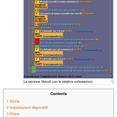
La sezione
Veicoli
con le relative sottosezioni.
🔍
Contents
1
Storia
2
Impostazioni disponibili
3
Fisica