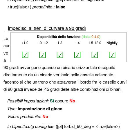
<true|false>)
predefinito :
false
Impedisci ai treni di curvare a 90 gradi
Disponibilità della funzione
(dalla
0.4.0
)
Le
<1.0
1.0-1.2
1.3
1.4
1.5-12.0
Nightly
cur
☑
☑
☑
☑
☑
☑
ve
a
90 gradi avvengono quando un binario orizzontale è seguito
direttamente da un binario verticale nella casella adiacente,
facendo sì che un treno che attraversa il bordo fra le caselle curvi
di 90 gradi invece dei 45 gradi delle altre combinazioni di binari.
Possibili impostazioni:
Sì
oppure
No
Tipo:
impostazione di gioco
Valore predefinito:
No
In Openttd.cfg config file:
([pf] forbid_90_deg = <true|false>)