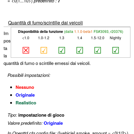
= <0|1...10>)
predefinito :
7
Quantità di fumo/scintille dai veicoli
Disponibilità della funzione
(dalla
1.1.0-beta1
FS#3093, r20376)
Im
<1.0
1.0-1.2
1.3
1.4
1.5-12.0
Nightly
pos
☒
☑
☑
☑
☑
☑
ta
la
quantità di fumo o scintille emessi dai veicoli.
Possibili impostazioni:
Nessuno
Originale
Realistico
Tipo:
impostazione di gioco
Valore predefinito:
Originale
In Openttd.cfg config file:
([vehicle] smoke_amount = <0|1|2>)