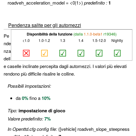
roadveh_acceleration_model = <0|1>)
predefinito :
1
Pendenza salite per gli automezzi
Disponibilità della funzione
(dalla
1.1.0-beta1
r19346)
Pe
<1.0
1.0-1.2
1.3
1.4
1.5-12.0
Nightly
nde
☒
☑
☑
☑
☑
☑
nza
dell
e caselle inclinate percepita dagli automezzi. I valori più elevati
rendono più difficile risalire le colline.
Possibili impostazioni:
da
0%
fino a
10%
Tipo:
impostazione di gioco
Valore predefinito:
7%
In Openttd.cfg config file:
([vehicle] roadveh_slope_steepness