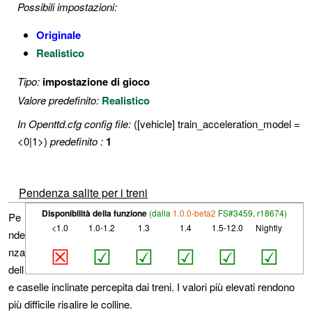
Possibili impostazioni:
Originale
Realistico
Tipo:
impostazione di gioco
Valore predefinito:
Realistico
In Openttd.cfg config file:
([vehicle] train_acceleration_model =
<0|1>)
predefinito :
1
Pendenza salite per i treni
Disponibilità della funzione
(dalla
1.0.0-beta2
FS#3459, r18674)
Pe
<1.0
1.0-1.2
1.3
1.4
1.5-12.0
Nightly
nde
☒
☑
☑
☑
☑
☑
nza
dell
e caselle inclinate percepita dai treni. I valori più elevati rendono
più difficile risalire le colline.