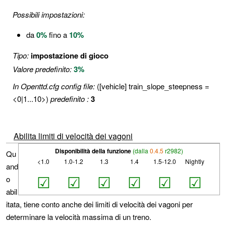
Possibili impostazioni:
da
0%
fino a
10%
Tipo:
impostazione di gioco
Valore predefinito:
3%
In Openttd.cfg config file:
([vehicle] train_slope_steepness =
<0|1...10>)
predefinito :
3
Abilita limiti di velocità dei vagoni
Disponibilità della funzione
(dalla
0.4.5
r2982)
Qu
<1.0
1.0-1.2
1.3
1.4
1.5-12.0
Nightly
and
☑
☑
☑
☑
☑
☑
o
abil
itata, tiene conto anche dei limiti di velocità dei vagoni per
determinare la velocità massima di un treno.