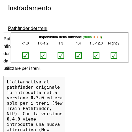
Instradamento
Pathfinder dei treni
Disponibilità della funzione
(dalla
0.3.0
)
Pat
<1.0
1.0-1.2
1.3
1.4
1.5-12.0
Nightly
hfin
☑
☑
☑
☑
☑
☑
der
da
utilizzare per i treni.
L'alternativa al 
pathfinder originale 
fu introdotta nella 
versione 
0.3.0
 ed era 
solo per i treni (New 
Train Pathfinder, 
NTP). Con la versione 
0.4.0
 viene 
introdotta una nuova 
alternativa (New 