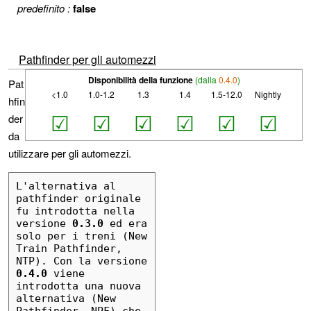
predefinito :
false
Pathfinder per gli automezzi
Disponibilità della funzione
(dalla
0.4.0
)
Pat
<1.0
1.0-1.2
1.3
1.4
1.5-12.0
Nightly
hfin
☑
☑
☑
☑
☑
☑
der
da
utilizzare per gli automezzi.
L'alternativa al 
pathfinder originale 
fu introdotta nella 
versione 
0.3.0
 ed era 
solo per i treni (New 
Train Pathfinder, 
NTP). Con la versione 
0.4.0
 viene 
introdotta una nuova 
alternativa (New 