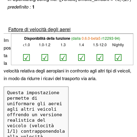
predefinito :
1
Fattore di velocità degli aerei
Disponibilità della funzione
(dalla
0.6.0-beta5
r12293-94)
Im
<1.0
1.0-1.2
1.3
1.4
1.5-12.0
Nightly
pos
☑
☑
☑
☑
☑
☑
ta
la
velocità relativa degli aeroplani in confronto agli altri tipi di veicoli,
in modo da ridurre i ricavi del trasporto via aria.
Questa impostazione 
permette di 
uniformare gli aerei 
agli altri veicoli 
offrendo un versione 
realistica del 
veicolo (velocità 
1/1) contrapponendola 
alla velocità 