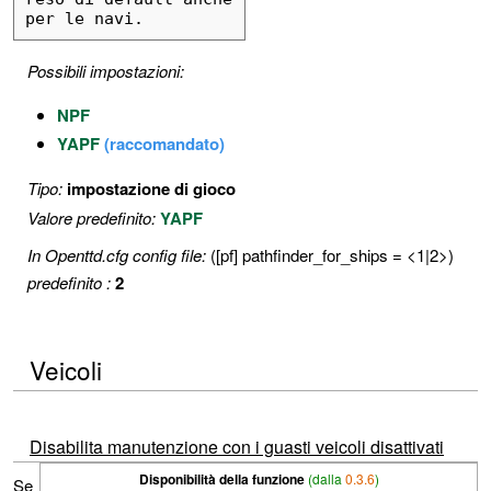
per le navi.
Possibili impostazioni:
NPF
YAPF
(raccomandato)
Tipo:
impostazione di gioco
Valore predefinito:
YAPF
In Openttd.cfg config file:
([pf] pathfinder_for_ships = <1|2>)
predefinito :
2
Veicoli
Disabilita manutenzione con i guasti veicoli disattivati
Disponibilità della funzione
(dalla
0.3.6
)
Se