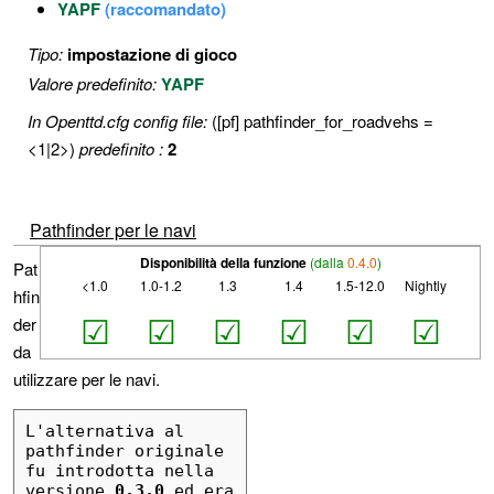
YAPF
(raccomandato)
Tipo:
impostazione di gioco
Valore predefinito:
YAPF
In Openttd.cfg config file:
([pf] pathfinder_for_roadvehs =
<1|2>)
predefinito :
2
Pathfinder per le navi
Disponibilità della funzione
(dalla
0.4.0
)
Pat
<1.0
1.0-1.2
1.3
1.4
1.5-12.0
Nightly
hfin
☑
☑
☑
☑
☑
☑
der
da
utilizzare per le navi.
L'alternativa al 
pathfinder originale 
fu introdotta nella 
versione 
0.3.0
 ed era 