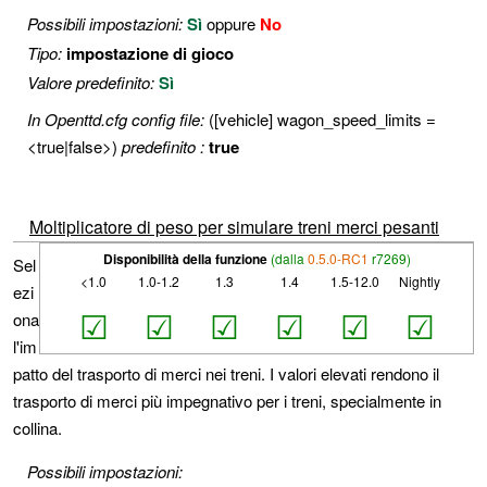
Possibili impostazioni:
Sì
oppure
No
Tipo:
impostazione di gioco
Valore predefinito:
Sì
In Openttd.cfg config file:
([vehicle] wagon_speed_limits =
<true|false>)
predefinito :
true
Moltiplicatore di peso per simulare treni merci pesanti
Disponibilità della funzione
(dalla
0.5.0-RC1
r7269)
Sel
<1.0
1.0-1.2
1.3
1.4
1.5-12.0
Nightly
ezi
☑
☑
☑
☑
☑
☑
ona
l'im
patto del trasporto di merci nei treni. I valori elevati rendono il
trasporto di merci più impegnativo per i treni, specialmente in
collina.
Possibili impostazioni: