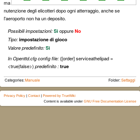
ma
nutenzione degli elicotteri dopo ogni atterraggio, anche se
l'aeroporto non ha un deposito.
Possibili impostazioni:
Sì
oppure
No
Tipo:
impostazione di gioco
Valore predefinito:
Sì
In Openttd.cfg config file:
([order] serviceathelipad =
<true|false>)
predefinito :
true
Categories:
Manuale
Folder:
Settaggi
Privacy Policy
|
Contact
|
Powered by TrueWiki
Content is available under
GNU Free Documentation License