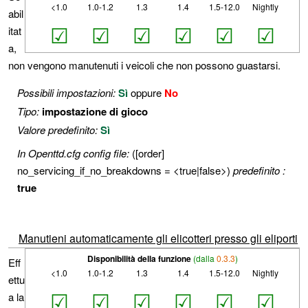
<1.0
1.0-1.2
1.3
1.4
1.5-12.0
Nightly
abil
☑
☑
☑
☑
☑
☑
itat
a,
non vengono manutenuti i veicoli che non possono guastarsi.
Possibili impostazioni:
Sì
oppure
No
Tipo:
impostazione di gioco
Valore predefinito:
Sì
In Openttd.cfg config file:
([order]
no_servicing_if_no_breakdowns = <true|false>)
predefinito :
true
Manutieni automaticamente gli elicotteri presso gli eliporti
Disponibilità della funzione
(dalla
0.3.3
)
Eff
<1.0
1.0-1.2
1.3
1.4
1.5-12.0
Nightly
ettu
☑
☑
☑
☑
☑
☑
a la