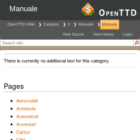
Manuale
OpenTTD's Wiki
Category
it
Manuale
Manuale
View Source
View History
Login
There is currently no additional text for this category.
Pages
Aeromobili
Ambiente
Autoveicoli
Avversari
Carico
Città