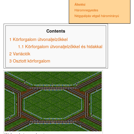
Átkelési
Háromnegyedes
Négypályás végső háromirányú
Contents
1
Körforgalom útvonaljelzőkkel
1.1
Körforgalom útvonaljelzőkkel és hidakkal
2
Variációk
3
Osztott körforgalom