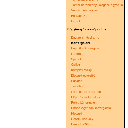
Tömör háromirányú elágazó-egyesülő
Végső háromirányú
Fél kiágazó
Befont
Négyirányú csomópontok:
Egyszerű négyirányú
Körforgalom
Feljavított körforgalom
Lóhere
Spagetti
Csillag
Komplex csillag
Elágazó-egyesülő
Bújtatott
Tetrathorp
Gyorsforgalmi bújtatott
Előjelzős körforgalom
Fejlett körforgalom
Elsőbbséget adó körforgalom
Kiágazó
Hosszú-keskeny
Deepblue2k8