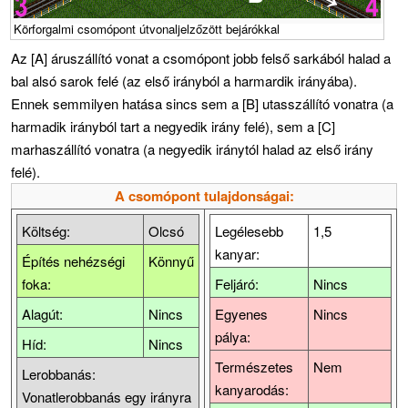
Körforgalmi csomópont útvonaljelzőzött bejárókkal
Az [A] áruszállító vonat a csomópont jobb felső sarkából halad a
bal alsó sarok felé (az első irányból a harmardik irányába).
Ennek semmilyen hatása sincs sem a [B] utasszállító vonatra (a
harmadik irányból tart a negyedik irány felé), sem a [C]
marhaszállító vonatra (a negyedik iránytól halad az első irány
felé).
A csomópont tulajdonságai:
Költség:
Olcsó
Legélesebb
1,5
kanyar:
Építés nehézségi
Könnyű
foka:
Feljáró:
Nincs
Alagút:
Nincs
Egyenes
Nincs
pálya:
Híd:
Nincs
Természetes
Nem
Lerobbanás:
kanyarodás:
Vonatlerobbanás egy irányra