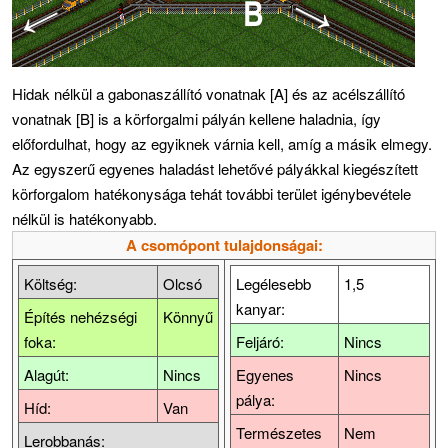
Hidak nélkül a gabonaszállító vonatnak [A] és az acélszállító
vonatnak [B] is a körforgalmi pályán kellene haladnia, így
előfordulhat, hogy az egyiknek várnia kell, amíg a másik elmegy.
Az egyszerű egyenes haladást lehetővé pályákkal kiegészített
körforgalom hatékonysága tehát további terület igénybevétele
nélkül is hatékonyabb.
A csomópont tulajdonságai:
Költség:
Olcsó
Legélesebb
1,5
kanyar:
Építés nehézségi
Könnyű
foka:
Feljáró:
Nincs
Alagút:
Nincs
Egyenes
Nincs
pálya:
Híd:
Van
Természetes
Nem
Lerobbanás: