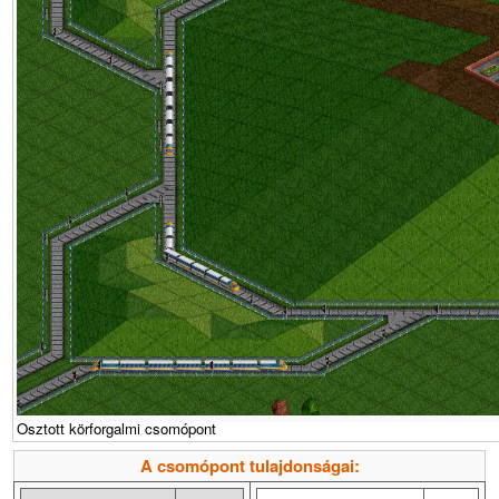
Osztott körforgalmi csomópont
A csomópont tulajdonságai: