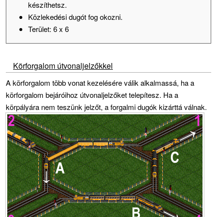
készíthetsz.
Közlekedési dugót fog okozni.
Terület: 6 x 6
Körforgalom útvonaljelzőkkel
A körforgalom több vonat kezelésére válik alkalmassá, ha a
körforgalom bejáróihoz útvonaljelzőket telepítesz. Ha a
körpályára nem teszünk jelzőt, a forgalmi dugók kizárttá válnak.