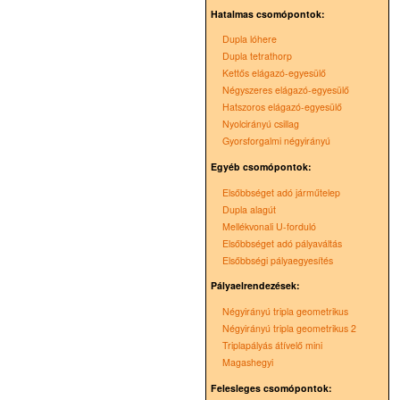
Hatalmas csomópontok:
Dupla lóhere
Dupla tetrathorp
Kettős elágazó-egyesülő
Négyszeres elágazó-egyesülő
Hatszoros elágazó-egyesülő
Nyolcirányú csillag
Gyorsforgalmi négyirányú
Egyéb csomópontok:
Elsőbbséget adó járműtelep
Dupla alagút
Mellékvonali U-forduló
Elsőbbséget adó pályaváltás
Elsőbbségi pályaegyesítés
Pályaelrendezések:
Négyirányú tripla geometrikus
Négyirányú tripla geometrikus 2
Triplapályás átívelő mini
Magashegyi
Felesleges csomópontok: