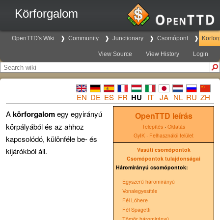
Körforgalom
OpenTTD's Wiki
Community
Junctionary
Csomópont
Körfor
View Source
View History
Login
EN
DE
ES
FR
HU
IT
JA
NL
RU
ZH
A
körforgalom
egy egyirányú
OpenTTD leírás
körpályából és az ahhoz
Telepítés
·
Oktatás
GyIK
·
Felhasználói felület
kapcsolódó, különféle be- és
kijárókból áll.
Vasúti csomópontok
Csomópontok tulajdonságai
Háromirányú csomópontok:
Egyszerű háromirányú
Vonalegyesítés
Fél Lóhere
Fél Spagetti
Tömör háromirányú