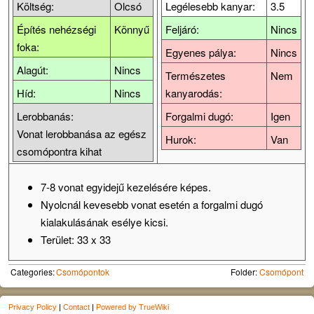
Költség:
Olcsó
Legélesebb kanyar:
3.5
Építés nehézségi
Könnyű
Feljáró:
Nincs
foka:
Egyenes pálya:
Nincs
Alagút:
Nincs
Természetes
Nem
Híd:
Nincs
kanyarodás:
Lerobbanás:
Forgalmi dugó:
Igen
Vonat lerobbanása az egész
Hurok:
Van
csomópontra kihat
7-8 vonat egyidejű kezelésére képes.
Nyolcnál kevesebb vonat esetén a forgalmi dugó
kialakulásának esélye kicsi.
Terület: 33 x 33
Categories:
Csomópontok
Folder:
Csomópont
Privacy Policy
|
Contact
|
Powered by TrueWiki