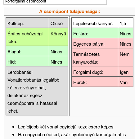
Körforgalmi csomópont
A csomópont tulajdonságai:
Költség:
Olcsó
Legélesebb kanyar:
1,5
Építés nehézségi
Könnyű
Feljáró:
Nincs
foka:
Egyenes pálya:
Nincs
Alagút:
Nincs
Természetes
Nem
Híd:
Nincs
kanyarodás:
Lerobbanás:
Forgalmi dugó:
Igen
Vonatlerobbanás legalább
Hurok:
Van
két szelvényre hat,
de akár az egész
csomópontra is hatással
lehet.
Legfeljebb két vonat egyidejű kezelésére képes
Ha nagyobbá építed, akár nyolcirányú körforgalmat is