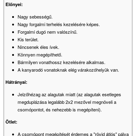
Előnyei:
Nagy sebességű.
Nagy forgalmi terhelés kezelésére képes.
Forgalmi dugó nem valószínű.
Kis terület.
Nincsenek éles ívek.
Könnyen megépíthető.
Bármilyen vonathossz kezelésére alkalmas.
A kanyarodó vonatoknak elég várakozóhelyük van.
Hátrányai:
Jelzőhézag az alagutak miatt (az alagutak esetleges
megduplázása legalább 2x2 mezővel megnöveli a
csomópontot, és nehezebb is megépíteni).
Ötlet:
A csomópont megépítését érdemes a "rövid átlós" pálya