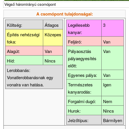
Végső háromirányú csomópont
A csomópont tulajdonságai:
Költség:
Átlagos
Legélesebb
3
kanyar:
Építés nehézségi
Közepes
foka:
Feljáró:
Van
Alagút:
Van
Pályaosztás
Van
pályaegyesítés
Híd:
Nincs
előtt:
Lerobbanás:
Egyenes pálya:
Van
Vonatlerobbanásnak egy
vonalra van hatása.
Természetes
Igen
kanyarodás:
Forgalmi dugó:
Nem
Hurok:
Nincs
Jelzőtípus:
Bármilyen