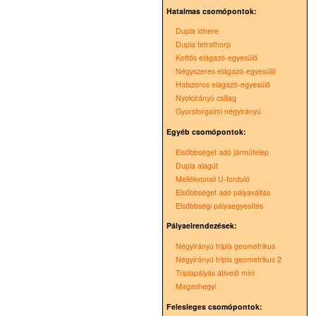
Hatalmas csomópontok:
Dupla lóhere
Dupla tetrathorp
Kettős elágazó-egyesülő
Négyszeres elágazó-egyesülő
Hatszoros elágazó-egyesülő
Nyolcirányú csillag
Gyorsforgalmi négyirányú
Egyéb csomópontok:
Elsőbbséget adó járműtelep
Dupla alagút
Mellékvonali U-forduló
Elsőbbséget adó pályaváltás
Elsőbbségi pályaegyesítés
Pályaelrendezések:
Négyirányú tripla geometrikus
Négyirányú tripla geometrikus 2
Triplapályás átívelő mini
Magashegyi
Felesleges csomópontok: