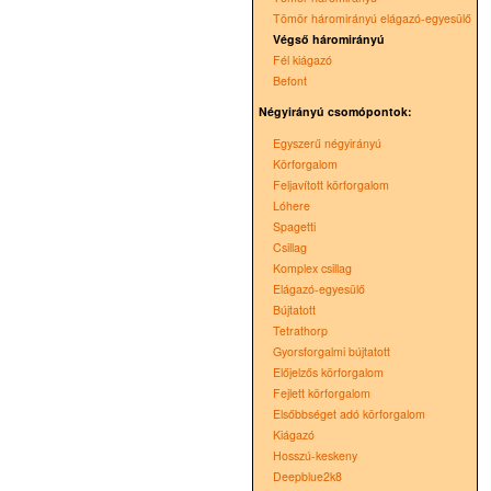
Tömör háromirányú elágazó-egyesülő
Végső háromirányú
Fél kiágazó
Befont
Négyirányú csomópontok:
Egyszerű négyirányú
Körforgalom
Feljavított körforgalom
Lóhere
Spagetti
Csillag
Komplex csillag
Elágazó-egyesülő
Bújtatott
Tetrathorp
Gyorsforgalmi bújtatott
Előjelzős körforgalom
Fejlett körforgalom
Elsőbbséget adó körforgalom
Kiágazó
Hosszú-keskeny
Deepblue2k8