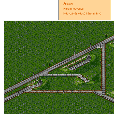
Átkelési
Háromnegyedes
Négypályás végső háromirányú