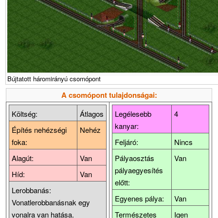
Bújtatott háromirányú csomópont
A csomópont tulajdonságai:
Költség:
Átlagos
Legélesebb
4
kanyar:
Építés nehézségi
Nehéz
foka:
Feljáró:
Nincs
Alagút:
Van
Pályaosztás
Van
pályaegyesítés
Híd:
Van
előtt:
Lerobbanás:
Egyenes pálya:
Van
Vonatlerobbanásnak egy
vonalra van hatása.
Természetes
Igen