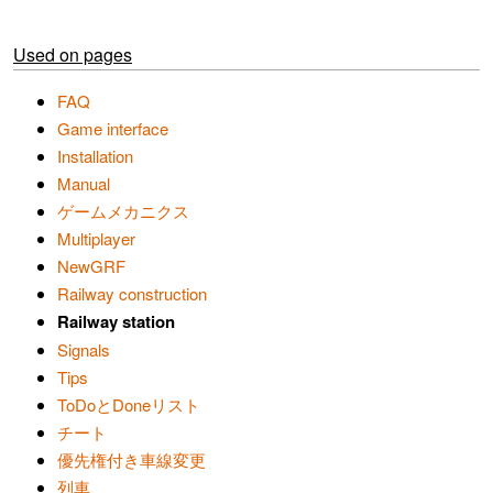
Used on pages
FAQ
Game interface
Installation
Manual
ゲームメカニクス
Multiplayer
NewGRF
Railway construction
Railway station
Signals
Tips
ToDoとDoneリスト
チート
優先権付き車線変更
列車