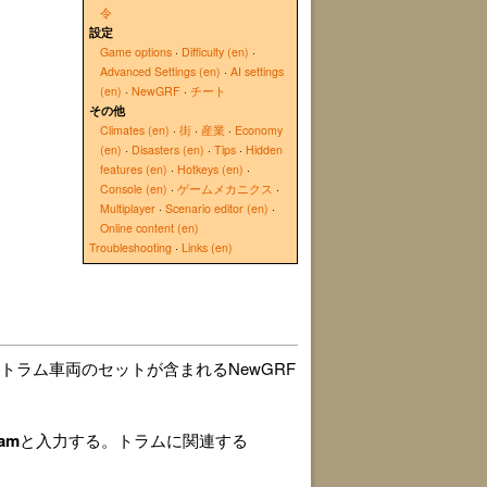
令
設定
Game options
·
Difficulty (en)
·
Advanced Settings (en)
·
AI settings
(en)
·
NewGRF
·
チート
その他
Climates (en)
·
街
·
産業
·
Economy
(en)
·
Disasters (en)
·
Tips
·
Hidden
features (en)
·
Hotkeys (en)
·
Console (en)
·
ゲームメカニクス
·
Multiplayer
·
Scenario editor (en)
·
Online content (en)
Troubleshooting
·
Links (en)
トラム車両のセットが含まれるNewGRF
ram
と入力する。トラムに関連する