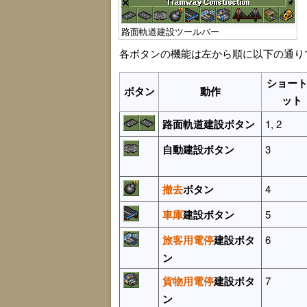
路面軌道建設ツールバー
各ボタンの機能は左から順に以下の通りで
ショー
ボタン
動作
ット
路面軌道建設ボタン
1, 2
自動建設ボタン
3
撤去
ボタン
4
車庫
建設ボタン
5
旅客用電停
建設ボタ
6
ン
貨物用電停
建設ボタ
7
ン