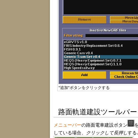
"追加"ボタンをクリックする
路面軌道建設ツールバー
メニューバー
の路面電車建設ボタン
している場合、
クリックして長押し
する