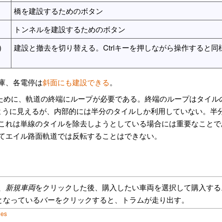
橋を建設するためのボタン
トンネルを建設するためのボタン
)
建設と撤去を切り替える。Ctrlキーを押しながら操作すると
庫、各電停は
斜面にも建設できる
。
ために、軌道の終端にループが必要である。終端のループはタイル
ように見えるが、内部的には半分のタイルしか利用していない。半
これは単線のタイルを除去しようとしている場合には重要なことで
てエイル路面軌道では反転することはできない。
、
新規車両
をクリックした後、購入したい車両を選択して購入する
"となっているバーをクリックすると、トラムが走り出す。
les