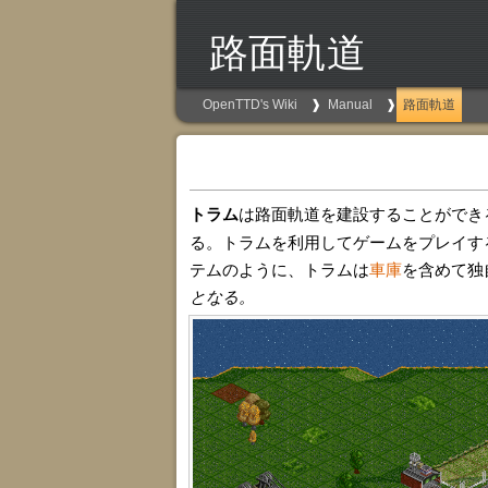
路面軌道
OpenTTD's Wiki
Manual
路面軌道
トラム
は路面軌道を建設することができ
る。トラムを利用してゲームをプレイす
テムのように、トラムは
車庫
を含めて独
となる。