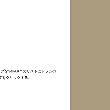
ブなNewGRF
のリストにトラムの
"
をクリックする。