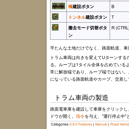
橋
建設ボタン
B
トンネル
建設ボタン
T
撤去モード切替ボタ
R (CTRL
ン
平たんな土地だけでなく、路面軌道、車
トラム車両は向きを変えてUターンする
る。ループは1タイル全体を占めている
常に解放端であり、ループ端ではない。
になっている路面軌道やカーブ、交差し
トラム車両の製造
路面電車庫を建設して車庫をクリックし
ドウが開く。
指令
を与え、"運行停止中
Categories:
0.6.0 Features
Manual
Road Vehic