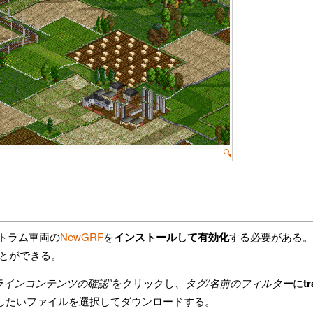
🔍
トラム車両の
NewGRF
を
インストールして有効化
する必要がある。
とができる。
ラインコンテンツの確認"
をクリックし、
タグ/名前のフィルター
に
t
用したいファイルを選択してダウンロードする。