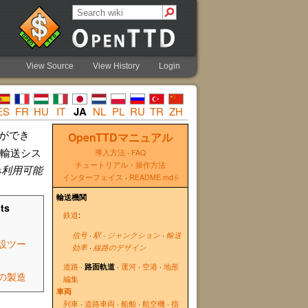
View Source
View History
Login
ES
FR
HU
IT
JA
NL
PL
RU
TR
ZH
ができ
OpenTTDマニュアル
輸送シス
導入方法
·
FAQ
チュートリアル・操作方法
み利用可能
インターフェイス
·
README.md
輸送機関
ts
鉄道
:
信号
·
駅
·
ジャンクション
·
輸送
設ツー
効率
·
線路のデザイン
道路
·
路面軌道
·
運河
·
空港
·
地形
の製造
編集
車両
列車
·
道路車両
·
船舶
·
航空機
·
指