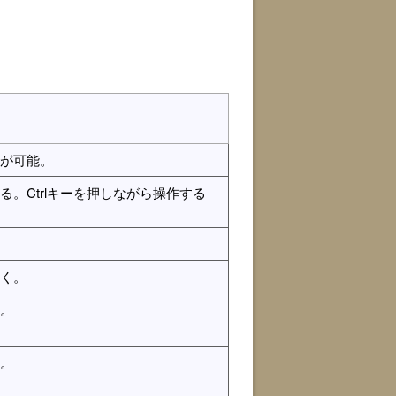
が可能。
。Ctrlキーを押しながら操作する
く。
。
。