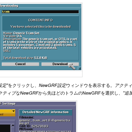
設定"
をクリックし、
NewGRF設定
ウィンドウを表示する。
アクティ
クティブなNewGRF
から先ほどのトラムのNewGRFを選択し、
"追加