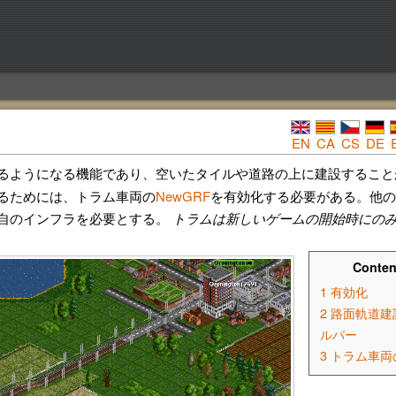
EN
CA
CS
DE
るようになる機能であり、空いたタイルや道路の上に建設すること
るためには、トラム車両の
NewGRF
を有効化する必要がある。他の
自のインフラを必要とする。
トラムは新しいゲームの開始時にの
Conten
1
有効化
2
路面軌道建
ルバー
3
トラム車両