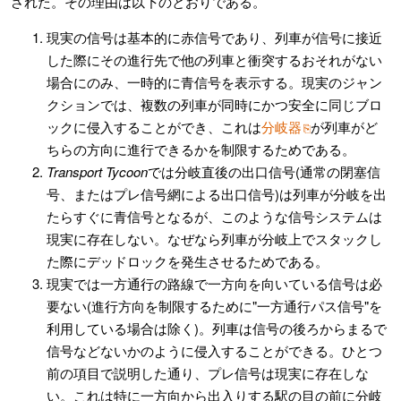
された。その理由は以下のとおりである。
現実の信号は基本的に赤信号であり、列車が信号に接近
した際にその進行先で他の列車と衝突するおそれがない
場合にのみ、一時的に青信号を表示する。現実のジャン
クションでは、複数の列車が同時にかつ安全に同じブロ
ックに侵入することができ、これは
分岐器
が列車がど
ちらの方向に進行できるかを制限するためである。
Transport Tycoon
では分岐直後の出口信号(通常の閉塞信
号、またはプレ信号網による出口信号)は列車が分岐を出
たらすぐに青信号となるが、このような信号システムは
現実に存在しない。なぜなら列車が分岐上でスタックし
た際にデッドロックを発生させるためである。
現実では一方通行の路線で一方向を向いている信号は必
要ない(進行方向を制限するために"一方通行パス信号"を
利用している場合は除く)。列車は信号の後ろからまるで
信号などないかのように侵入することができる。ひとつ
前の項目で説明した通り、プレ信号は現実に存在しな
い。これは特に一方向から出入りする駅の目の前に分岐