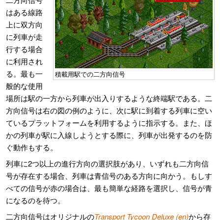
はある線路
上に双方向
に列車が走
行する場合
に利用され
る。最も一
積載用駅での二方向信号
般的な使用
場所は駅の一方から列車が出入りするような終端駅である。二
方向信号は右の図の例のように、次に駅に到着する列車に空い
ているプラットフォームを利用するように指示する。また、ほ
かの列車が駅に入線しようとする際に、列車が出発するのを防
ぐ動作もする。
列車に2つ以上の進行方向の選択肢があり、いずれも二方向信
号が存在する場合、列車は青信号のある方向に向かう。もしす
べての信号が赤の場合は、最も簡単な経路を選択し、信号が青
になるのを待つ。
二方向信号はオリジナルの
Transport Tycoon Deluxe (en)
から存