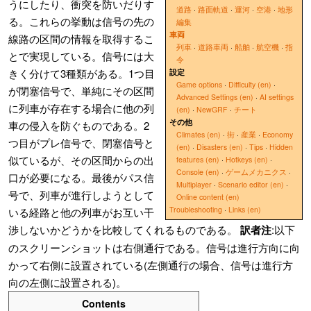
うにしたり、衝突を防いだりす
道路
·
路面軌道
·
運河
·
空港
·
地形
る。これらの挙動は信号の先の
編集
車両
線路の区間の情報を取得するこ
列車
·
道路車両
·
船舶
·
航空機
·
指
とで実現している。信号には大
令
きく分けて3種類がある。1つ目
設定
Game options
·
Difficulty (en)
·
が閉塞信号で、単純にその区間
Advanced Settings (en)
·
AI settings
に列車が存在する場合に他の列
(en)
·
NewGRF
·
チート
その他
車の侵入を防ぐものである。2
Climates (en)
·
街
·
産業
·
Economy
つ目がプレ信号で、閉塞信号と
(en)
·
Disasters (en)
·
Tips
·
Hidden
似ているが、その区間からの出
features (en)
·
Hotkeys (en)
·
Console (en)
·
ゲームメカニクス
·
口が必要になる。最後がパス信
Multiplayer
·
Scenario editor (en)
·
号で、列車が進行しようとして
Online content (en)
Troubleshooting
·
Links (en)
いる経路と他の列車がお互い干
渉しないかどうかを比較してくれるものである。
訳者注
:以下
のスクリーンショットは右側通行である。信号は進行方向に向
かって右側に設置されている(左側通行の場合、信号は進行方
向の左側に設置される)。
Contents