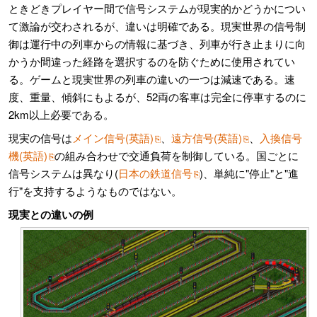
ときどきプレイヤー間で信号システムが現実的かどうかについ
て激論が交わされるが、違いは明確である。現実世界の信号制
御は運行中の列車からの情報に基づき、列車が行き止まりに向
かうか間違った経路を選択するのを防ぐために使用されてい
る。ゲームと現実世界の列車の違いの一つは減速である。速
度、重量、傾斜にもよるが、52両の客車は完全に停車するのに
2km以上必要である。
現実の信号は
メイン信号(英語)
、
遠方信号(英語)
、
入換信号
機(英語)
の組み合わせで交通負荷を制御している。国ごとに
信号システムは異なり(
日本の鉄道信号
)、単純に"停止"と"進
行"を支持するようなものではない。
現実との違いの例