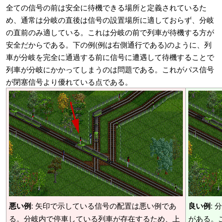
全ての信号の前は安全に待機できる場所と定義されているた
め、通常は分岐の直後は信号の設置場所に適しておらず、分岐
の直前のみ適している。これは分岐の前で列車が待機する方が
安全だからである。下の例(例は右側通行である)のように、列
車が分岐を完全に通過する前に信号に遭遇して待機することで
列車が分岐にかかってしまうのは問題である。これがパス信号
が閉塞信号より優れている点である。
悪い例
: 矢印で示している信号の配置は悪い例であ
良い例
:
る。分岐内で停車している列車が存在するため、上
がある。