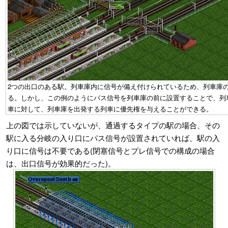
2つの出口のある駅。列車庫内に信号が備え付けられているため、列車庫
る。しかし、この例のようにパス信号を列車庫の前に設置することで、列
車に対して、列車庫を出発する列車に優先権を与えることができる。
上の図では示していないが、通過するタイプの駅の場合、その
駅に入る分岐の入り口にパス信号が設置されていれば、駅の入
り口に信号は不要である(閉塞信号とプレ信号での構成の場合
は、出口信号が効果的だった)。