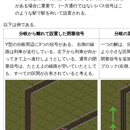
がある場合に重要で、(一方通行ではない)パス信号はこ
のような駅で駅を向いて設置される。
以下は例である。
分岐から離れて設置した閉塞信号
分岐の
Y型の分岐周辺に3つの信号がある。 右側の線
一つの解は、
路は列車が走行している。左下から列車が向か
より小さな区
ってきて上へ進行しようとしている。通常の閉
閉塞信号を追
塞信号は、たとえ上の線路が空いていたとして
ブロック(右側
も、すべての区間が占有されていると考える。