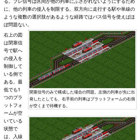
る。プレ信号は区間が他の列車にふさがれないようにするため
に、他の列車の侵入を制限する。双方向に走行する駅や単線の
ような複数の選択肢があるような経路ではパス信号を使えばほ
ぼ問題ない。
右上の図
は閉塞信
号で駅へ
の侵入を
制御して
いる例で
ある。最
低でも1
閉塞信号のみで構成した場合の問題。左側の列車が先に出
つのプラ
発したとしても、右手前の列車はプラットフォームの右側
ットフォ
が空くまで待機する。
ームが空
いている
状態で
は、入線