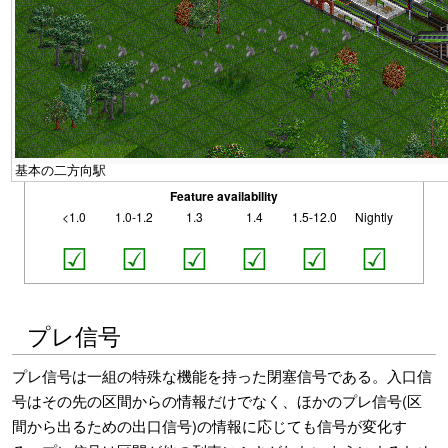
基本の二方向駅
Feature availability
<1.0
1.0-1.2
1.3
1.4
1.5-12.0
Nightly
☑
☑
☑
☑
☑
☑
プレ信号
プレ信号は一組の特殊な機能を持った閉塞信号である。入口信
号はその先の区間からの情報だけでなく、ほかのプレ信号(区
間から出るための出口信号)の情報に応じても信号が変化す