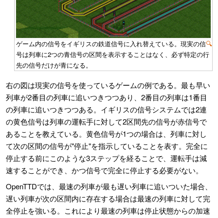
ゲーム内の信号をイギリスの鉄道信号に入れ替えている。現実の信
🔍
号は列車に2つの青信号の区間を表示することはなく、必ず特定の行
先の信号だけが青になる。
右の図は現実の信号を使っているゲームの例である。最も早い
列車が2番目の列車に追いつきつつあり、2番目の列車は1番目
の列車に追いつきつつある。イギリスの信号システムでは2連
の黄色信号は列車の運転手に対して2区間先の信号が赤信号で
あることを教えている。黄色信号が1つの場合は、列車に対し
て次の区間の信号が"停止"を指示していることを表す。完全に
停止する前にこのような3ステップを経ることで、運転手は減
速することができ、かつ信号で完全に停止する必要がない。
OpenTTDでは、最速の列車が最も遅い列車に追いついた場合、
遅い列車が次の区間内に存在する場合は最速の列車に対して完
全停止を強いる。これにより最速の列車は停止状態からの加速