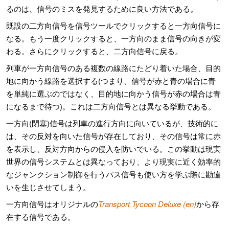
るのは、信号のミスを発見するために良い方法である。
既設の二方向信号を信号ツールでクリックすると一方向信号に
なる。もう一度クリックすると、一方向のまま信号の向きが変
わる。さらにクリックすると、二方向信号に戻る。
列車が一方向信号のある複数の線路にたどり着いた場合、目的
地に向かう線路を選択する(つまり、信号が赤と青の場合に青
を単純に選ぶのではなく、目的地に向かう信号が赤の場合は青
になるまで待つ)。これは二方向信号とは異なる挙動である。
一方向(閉塞)信号は列車の進行方向に向いているが、技術的に
は、その反対を向いた信号が存在しており、その信号は常に赤
を表示し、反対方向からの侵入を防いでいる。この挙動は現実
世界の信号システムとは異なっており、より現実に近く効率的
なジャンクション制御を行うパス信号も使い方を学ぶ際に勘違
いを生じさせてしまう。
一方向信号はオリジナルの
Transport Tycoon Deluxe (en)
から存
在する信号である。