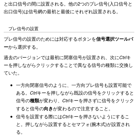
と出口信号の間に設置される。他の2つのプレ信号(入口信号と
出口信号)は信号網の最初と最後にそれぞれ設置される。
プレ信号の設置
プレ信号の設置のためには対応するボタンを
信号選択ツールバ
ー
から選択する。
過去のバージョンでは最初に閉塞信号が設置され、次に
Ctrl
キ
ーを押しながらクリックすることで異なる信号の種類に交換し
ていた。
一方向閉塞信号のように、一方向プレ信号も設置可能で
ある。
Ctrl
キーを押しながら既設の信号をクリックすると
信号の
種類
が変わり、
Ctrl
キーを押さずに信号をクリック
すると信号の
向き
が変わるので注意すること。
信号を設置する際には
Ctrl
キーを押さないようにするこ
と。押しながら設置するとセマフォ(腕木式)が設置され
る。