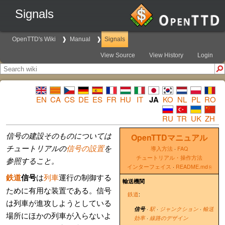
Signals
OpenTTD's Wiki
Manual
Signals
View Source
View History
Login
EN
CA
CS
DE
ES
FR
HU
IT
JA
KO
NL
PL
RO
RU
TR
UK
ZH
信号の建設そのものについては
OpenTTDマニュアル
チュートリアルの
信号の設置
を
導入方法
·
FAQ
チュートリアル・操作方法
参照すること。
インターフェイス
·
README.md
鉄道
信号
は
列車
運行の制御する
輸送機関
ために有用な装置である。信号
鉄道
:
は列車が進攻しようとしている
信号
·
駅
·
ジャンクション
·
輸送
場所にほかの列車が入らないよ
効率
·
線路のデザイン