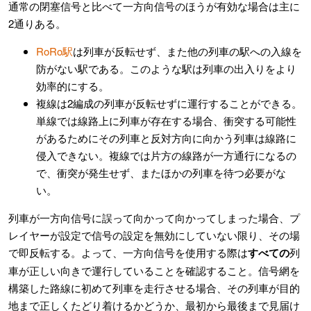
通常の閉塞信号と比べて一方向信号のほうが有効な場合は主に
2通りある。
RoRo駅
は列車が反転せず、また他の列車の駅への入線を
防がない駅である。このような駅は列車の出入りをより
効率的にする。
複線は2編成の列車が反転せずに運行することができる。
単線では線路上に列車が存在する場合、衝突する可能性
があるためにその列車と反対方向に向かう列車は線路に
侵入できない。複線では片方の線路が一方通行になるの
で、衝突が発生せず、またほかの列車を待つ必要がな
い。
列車が一方向信号に誤って向かって向かってしまった場合、プ
レイヤーが設定で信号の設定を無効にしていない限り、その場
で即反転する。よって、一方向信号を使用する際は
すべての
列
車が正しい向きで運行していることを確認すること。信号網を
構築した路線に初めて列車を走行させる場合、その列車が目的
地まで正しくたどり着けるかどうか、最初から最後まで見届け