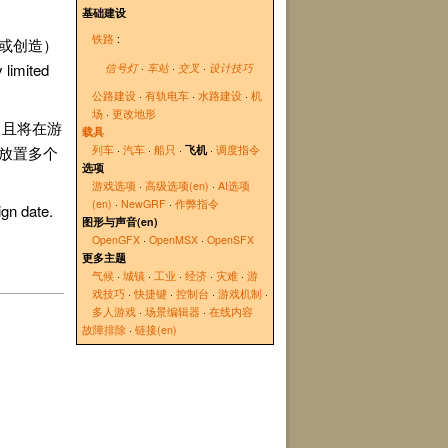
基础建设
铁路
:
或创造）
 limited
信号灯
·
车站
·
交叉
·
设计技巧
公路建设
·
有轨电车
·
水路建设
·
机
场
·
更改地形
，且将在游
载具
放置多个
列车
·
汽车
·
船只
·
飞机
·
调度指令
选项
游戏选项
·
高级选项(en)
·
AI选项
(en)
·
NewGRF
·
作弊指令
ign date.
图形与声音(en)
OpenGFX
·
OpenMSX
·
OpenSFX
更多主题
气候
·
城镇
·
工业
·
经济
·
灾难
·
游
戏技巧
·
快捷键
·
控制台
·
游戏机制
·
多人游戏
·
场景编辑器
·
在线内容
故障排除
·
链接(en)