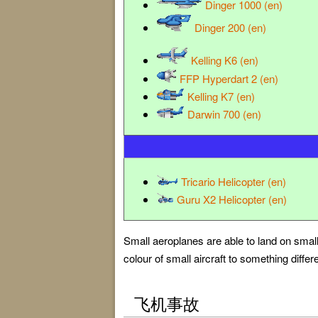
Dinger 1000 (en)
Dinger 200 (en)
Kelling K6 (en)
FFP Hyperdart 2 (en)
Kelling K7 (en)
Darwin 700 (en)
Tricario Helicopter (en)
Guru X2 Helicopter (en)
Small aeroplanes are able to land on small
colour of small aircraft to something diffe
飞机事故