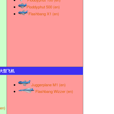
Ploddyphut 500 (en)
Flashbang X1 (en)
大型飞机
Juggerplane M1 (en)
Flashbang Wizzer (en)
en)