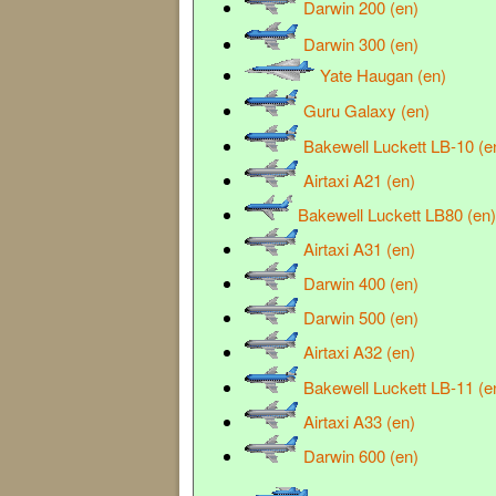
Darwin 200 (en)
Darwin 300 (en)
Yate Haugan (en)
Guru Galaxy (en)
Bakewell Luckett LB-10 (e
Airtaxi A21 (en)
Bakewell Luckett LB80 (en)
Airtaxi A31 (en)
Darwin 400 (en)
Darwin 500 (en)
Airtaxi A32 (en)
Bakewell Luckett LB-11 (e
Airtaxi A33 (en)
Darwin 600 (en)