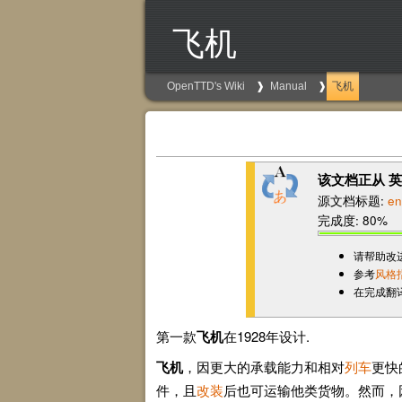
飞机
OpenTTD's Wiki
Manual
飞机
该文档正从 英
源文档标题:
en
完成度: 80%
请帮助改
参考
风格
在完成翻
第一款
飞机
在1928年设计.
飞机
，因更大的承载能力和相对
列车
更快
件，且
改装
后也可运输他类货物。然而，