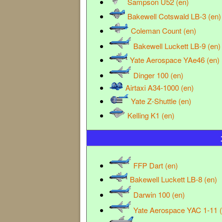
Sampson U52 (en)
Bakewell Cotswald LB-3 (en)
Coleman Count (en)
Bakewell Luckett LB-9 (en)
Yate Aerospace YAe46 (en)
Dinger 100 (en)
Airtaxi A34-1000 (en)
Yate Z-Shuttle (en)
Kelling K1 (en)
FFP Dart (en)
Bakewell Luckett LB-8 (en)
Darwin 100 (en)
Yate Aerospace YAC 1-11 (