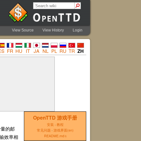
View Source
View History
Login
ES
FR
HU
IT
JA
NL
PL
RU
TR
ZH
OpenTTD 游戏手册
安装
·
教程
少量的邮
常见问题
·
游戏界面(en)
输效率相
README.md