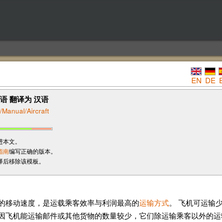
EN
DE
语 翻译为 汉语
/Manual/Aircraft
进本文。
指南
编写正确的版本。
译后移除该模板。
的移动速度，是运载乘客效率与利润最高的
运输方式
。 飞机可运输
因飞机能运输邮件或其他货物的数量较少，它们除运输乘客以外的运